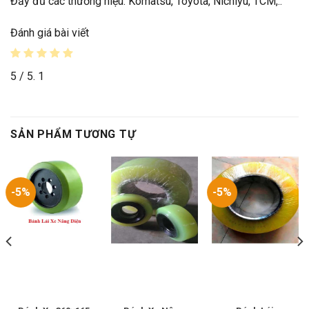
Đầy đủ các thương hiệu: Komatsu, Toyota, Nichiyu, TCM,..
Đánh giá bài viết
5
/ 5.
1
SẢN PHẨM TƯƠNG TỰ
-5%
-5%