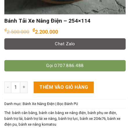
Bánh Tải Xe Nâng Điện – 254×114
Giá
Giá
₫
₫
2.500.000
2.200.000
gốc
hiện
là:
tại
Chat Zalo
₫2.500.000.
là:
₫2.200.000.
Gọi 0707.886.488
Bánh Tải Xe Nâng Điện - 254x114 số lượng
THÊM VÀO GIỎ HÀNG
Danh mục:
Bánh Xe Nâng Điện | Bọc Bánh PU
Thẻ:
bánh cân bằng
,
bánh cân bằng xe nâng điện
,
bánh phụ xe điện
,
bánh trợ lái
,
bánh trợ lái xe nâng
,
bánh trợ lực
,
bánh xe 204x76
,
bánh xe
điện pu
,
bánh xe nâng komatsu