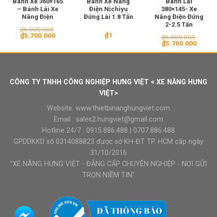
Bánh Xe 360×165
Bánh Xe Nâng
Bánh Lái
– Bánh Lái Xe
Điện Nichiyu
380×145- Xe
Nâng Điện
Đứng Lái 1.8 Tấn
Nâng Điện Đứng
2-2.5 Tấn
₫
6.000.000
₫
1
Giá
Giá
₫
5.700.000
₫
6.000.000
gốc
hiện
Giá
Giá
₫
5.700.000
là:
tại
gốc
hiện
₫6.000.000.
là:
là:
tại
₫5.700.000.
₫6.000.000.
là:
₫5.700
CÔNG TY TNHH CÔNG NGHIỆP HƯNG VIỆT < XE NÂNG HƯNG
VIỆT>
Website:
www.thietbinanghungviet.com
Email :
sales2.hungviet@gmail.com
Hotline 24/7 :
0915.886.488
|
0707.886.488
GPDDKKD số 0314088823 được sở KH-ĐT TP. HCM cấp ngày
31/10/2016
"XE NÂNG HƯNG VIỆT - ĐẲNG CẤP CHUYÊN NGHIỆP - NƠI GỬI
TRỌN NIỀM TIN"