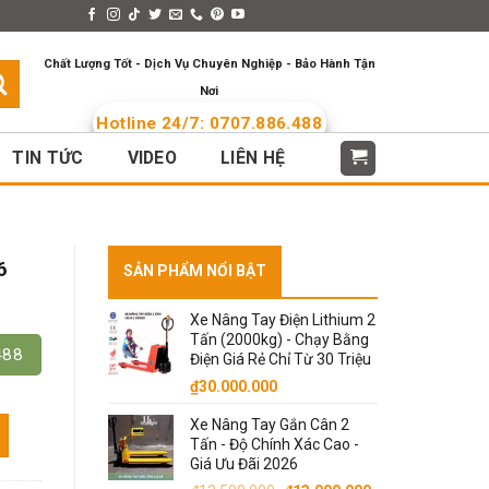
s > Menus
Languages
Chất Lượng Tốt - Dịch Vụ Chuyên Nghiệp - Bảo Hành Tận
Nơi
Hotline 24/7: 0707.886.488
TIN TỨC
VIDEO
LIÊN HỆ
6
SẢN PHẨM NỔI BẬT
Xe Nâng Tay Điện Lithium 2
Tấn (2000kg) - Chạy Bằng
488
Điện Giá Rẻ Chỉ Từ 30 Triệu
₫
30.000.000
.
Xe Nâng Tay Gắn Cân 2
Tấn - Độ Chính Xác Cao -
Giá Ưu Đãi 2026