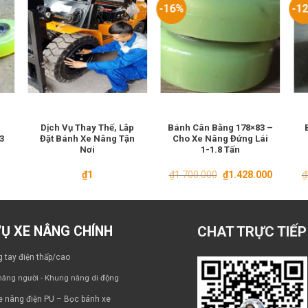
-16%
-1
Dịch Vụ Thay Thế, Lắp
Bánh Cân Bằng 178×83 –
3
Đặt Bánh Xe Nâng Tận
Cho Xe Nâng Đứng Lái
Nơi
1-1.8 Tấn
Giá
Giá
₫
1
₫
1.700.000
₫
1.428.000
₫
gốc
hiện
là:
tại
₫1.700.000.
là:
₫1.428.0
VỤ XE NÂNG CHÍNH
CHAT TRỰC TIẾP
 tay điện thấp/cao
âng người - Khung nâng di động
e nâng điện PU – Bọc bánh xe