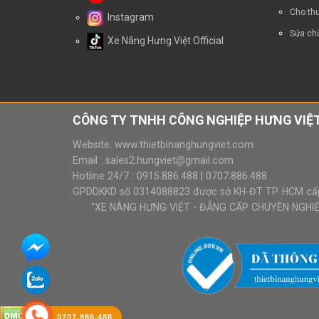
Cho thu
Instagram
Sửa chữ
Xe Nâng Hưng Việt Official
CÔNG TY TNHH CÔNG NGHIỆP HƯNG VIỆT
Website:
www.thietbinanghungviet.com
Email :
sales2.hungviet@gmail.com
Hotline 24/7 :
0915.886.488
|
0707.886.488
GPDDKKD số 0314088823 được sở KH-ĐT TP. HCM cấ
"XE NÂNG HƯNG VIỆT - ĐẲNG CẤP CHUYÊN NGHIỆP
0707.886.488