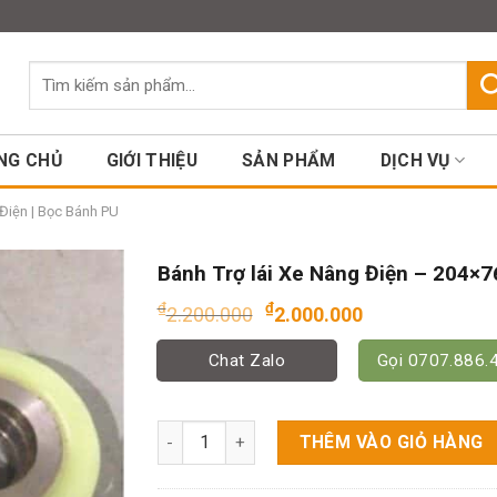
Assign a menu in Theme Option
Tìm
kiếm:
NG CHỦ
GIỚI THIỆU
SẢN PHẨM
DỊCH VỤ
Điện | Bọc Bánh PU
Bánh Trợ lái Xe Nâng Điện – 204×7
Giá
Giá
₫
₫
2.200.000
2.000.000
gốc
hiện
là:
tại
Chat Zalo
Gọi 0707.886.
₫2.200.000.
là:
₫2.000.000
Bánh Trợ lái Xe Nâng Điện - 204x76 số lượng
THÊM VÀO GIỎ HÀNG