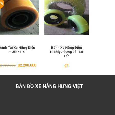
2%
-11%
Bánh Tải Xe Nâng Điện
Bánh Xe Nâng Điện
Bánh Lái 
– 254×114
Nichiyu Đứng Lái 1.8
Tay Cao
Tấn
Giá
Giá
2.500.000
₫
2.200.000
₫
1
₫
2.800.000
gốc
hiện
là:
tại
₫2.500.000.
là:
00.
₫2.200.000.
BẢN ĐỒ XE NÂNG HƯNG VIỆT