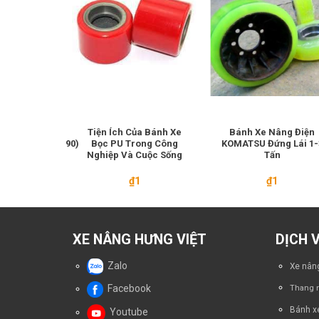
ánh Tải
Tiện Ích Của Bánh Xe
Bánh Xe Nâng Điện
102x(158/165/190)
Bọc PU Trong Công
KOMATSU Đứng Lái 1-
 Điện Đứng Lái
Nghiệp Và Cuộc Sống
Tấn
Giá
Giá
₫
2.300.000
₫
1
₫
1
gốc
hiện
là:
tại
₫2.500.000.
là:
₫2.300.000.
XE NÂNG HƯNG VIỆT
DỊCH 
Zalo
Xe nâng
Facebook
Thang n
Bánh x
Youtube