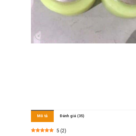
Mô tả
Đánh giá (35)
5
(
2
)