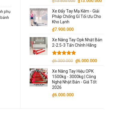
Giá
Giá
₫
13.500.000
₫
13.000.000
gốc
hiện
Xe Đẩy Tay Mạ Kẽm - Giải
nh phụ
là:
tại
Pháp Chống Gỉ Tối Ưu Cho
,
bánh
₫13.500.000.
là:
Kho Lạnh
₫13.000.000.
₫
7.900.000
Xe Nâng Tay Opk Nhật Bản
2-2.5-3 Tấn Chính Hãng
Được xếp
Giá
Giá
₫
6.300.000
₫
6.000.000
hạng
5.00
gốc
hiện
5 sao
Xe Nâng Tay Hiệu OPK
là:
tại
1500kg - 3000kg | Công
₫6.300.000.
là:
Nghệ Nhật Bản - Giá Tốt
₫6.000.000.
2026
₫
6.000.000