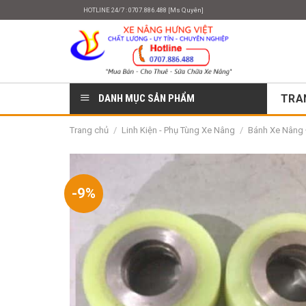
Skip
HOTLINE 24/7 : 0707.886.488 [Ms Quyên]
to
content
DANH MỤC SẢN PHẨM
TRA
Trang chủ
/
Linh Kiện - Phụ Tùng Xe Nâng
/
Bánh Xe Nâng 
-9%