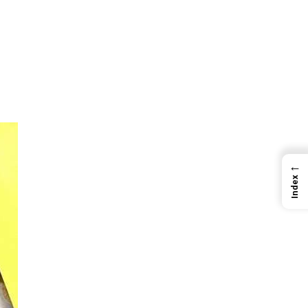
←
Index