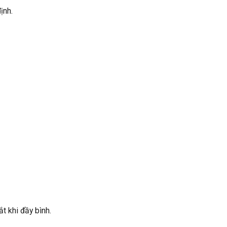
ịnh.
t khi đầy bình.