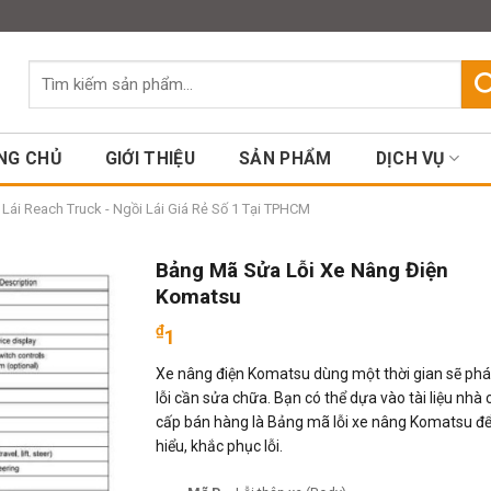
Assign a menu in Theme Option
Tìm
kiếm:
NG CHỦ
GIỚI THIỆU
SẢN PHẨM
DỊCH VỤ
ái Reach Truck - Ngồi Lái Giá Rẻ Số 1 Tại TPHCM
Bảng Mã Sửa Lỗi Xe Nâng Điện
Komatsu
₫
1
Xe nâng điện Komatsu dùng một thời gian sẽ phá
lỗi cần sửa chữa. Bạn có thể dựa vào tài liệu nhà
cấp bán hàng là Bảng mã lỗi xe nâng Komatsu để
hiểu, khắc phục lỗi.