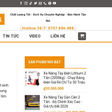
s > Menus
Languages
Chất Lượng Tốt - Dịch Vụ Chuyên Nghiệp - Bảo Hành Tận
Nơi
Hotline 24/7: 0707.886.488
TIN TỨC
VIDEO
LIÊN HỆ
SẢN PHẨM NỔI BẬT
Xe Nâng Tay Điện Lithium 2
Tấn (2000kg) - Chạy Bằng
Điện Giá Rẻ Chỉ Từ 30 Triệu
t sinh
₫
30.000.000
 cung
 tìm
Xe Nâng Tay Gắn Cân 2
Tấn - Độ Chính Xác Cao -
Giá Ưu Đãi 2026