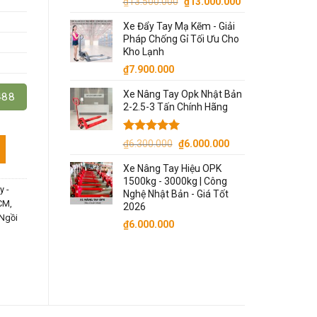
Giá
Giá
₫
13.500.000
₫
13.000.000
gốc
hiện
Xe Đẩy Tay Mạ Kẽm - Giải
là:
tại
Pháp Chống Gỉ Tối Ưu Cho
₫13.500.000.
là:
Kho Lạnh
₫13.000.000.
₫
7.900.000
Xe Nâng Tay Opk Nhật Bản
488
2-2.5-3 Tấn Chính Hãng
Được xếp
Giá
Giá
lượng
₫
6.300.000
₫
6.000.000
hạng
5.00
gốc
hiện
5 sao
Xe Nâng Tay Hiệu OPK
là:
tại
1500kg - 3000kg | Công
₫6.300.000.
là:
y -
Nghệ Nhật Bản - Giá Tốt
₫6.000.000.
CM,
2026
 Ngồi
₫
6.000.000