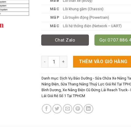
Mã B
Lỗi thân xe (Body)
Mã C
Lỗi khung gầm (Chassis)
Mã P
Lỗi truyền động (Powertrain)
Mã C
Lỗi hệ thống điện (Network – UART)
Chat Zalo
Gọi 0707.886.
Bảng Mã Sửa Lỗi Xe Nâng Điện Komatsu số 
THÊM VÀO GIỎ HÀNG
Danh mục:
Dịch Vụ Bảo Dưỡng - Sửa Chữa Xe Nâng Ta
Nâng Điện, Sửa Thang Nâng Thuỷ Lực Giá Rẻ Tại TPH
Bình Dương
,
Xe Nâng Điện Cũ Đứng Lái Reach Truck -
Lái Giá Rẻ Số 1 Tại TPHCM