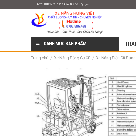
Skip
HOTLINE 24/7 : 0707.886.488 [Ms Quyên]
to
content
DANH MỤC SẢN PHẨM
TRA
Trang chủ
/
Xe Nâng Động Cơ Cũ
/
Xe Nâng Điện Cũ Đứng L