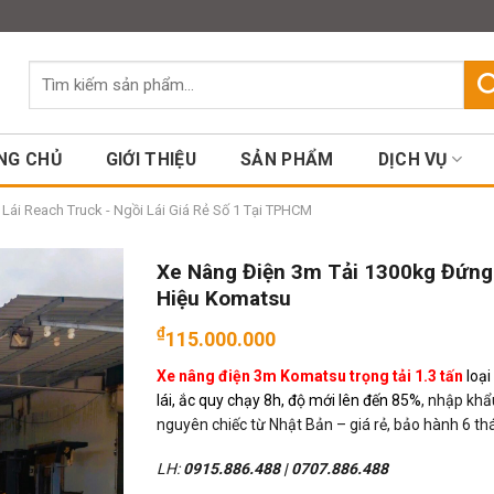
Assign a menu in Theme Option
Tìm
kiếm:
NG CHỦ
GIỚI THIỆU
SẢN PHẨM
DỊCH VỤ
ái Reach Truck - Ngồi Lái Giá Rẻ Số 1 Tại TPHCM
Xe Nâng Điện 3m Tải 1300kg Đứng
Hiệu Komatsu
₫
115.000.000
Xe nâng điện 3m Komatsu trọng tải 1.3 tấn
loạ
lái, ắc quy chạy 8h, độ mới lên đến 85%
, nhập khẩ
nguyên chiếc từ Nhật Bản – giá rẻ, bảo hành 6 th
LH:
0915.886.488
|
0707.886.488