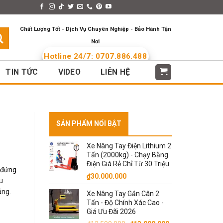
s > Menus
Languages
Chất Lượng Tốt - Dịch Vụ Chuyên Nghiệp - Bảo Hành Tận
Nơi
Hotline 24/7: 0707.886.488
TIN TỨC
VIDEO
LIÊN HỆ
SẢN PHẨM NỔI BẬT
Xe Nâng Tay Điện Lithium 2
Tấn (2000kg) - Chạy Bằng
Điện Giá Rẻ Chỉ Từ 30 Triệu
i đứng
₫
30.000.000
u
áng.
Xe Nâng Tay Gắn Cân 2
Tấn - Độ Chính Xác Cao -
Giá Ưu Đãi 2026