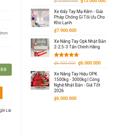
Giá
Giá
₫
13.500.000
₫
13.000.000
gốc
hiện
Xe Đẩy Tay Mạ Kẽm - Giải
là:
tại
Pháp Chống Gỉ Tối Ưu Cho
₫13.500.000.
là:
Kho Lạnh
₫13.000.000.
₫
7.900.000
70mm
Xe Nâng Tay Opk Nhật Bản
u
2-2.5-3 Tấn Chính Hãng
Được xếp
Giá
Giá
₫
6.300.000
₫
6.000.000
hạng
5.00
gốc
hiện
488
5 sao
Xe Nâng Tay Hiệu OPK
là:
tại
1500kg - 3000kg | Công
₫6.300.000.
là:
Nghệ Nhật Bản - Giá Tốt
₫6.000.000.
atsu số lượng
2026
₫
6.000.000
ồi Lái