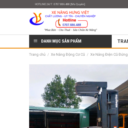
Skip
HOTLINE 24/7 : 0707.886.488 [Ms Quyên]
to
content
DANH MỤC SẢN PHẨM
TRA
Trang chủ
/
Xe Nâng Động Cơ Cũ
/
Xe Nâng Điện Cũ Đứng L