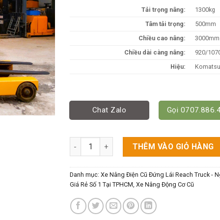
Tải trọng nâng:
1300kg
Tâm tải trọng:
500mm
Chiều cao nâng:
3000mm
Chiều dài càng nâng:
920/10
Hiệu:
Komats
Chat Zalo
Gọi 0707.886.
Xe Nâng Điện 3m Tải 1300kg Đứng Hiệu Kom
THÊM VÀO GIỎ HÀNG
Danh mục:
Xe Nâng Điện Cũ Đứng Lái Reach Truck - Ng
Giá Rẻ Số 1 Tại TPHCM
,
Xe Nâng Động Cơ Cũ