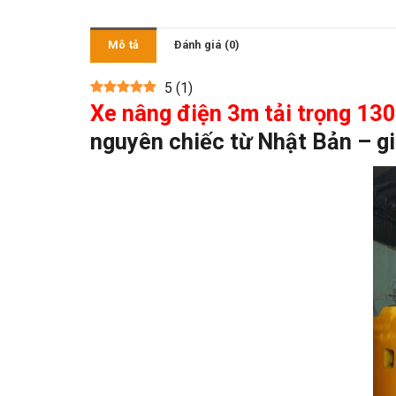
Mô tả
Đánh giá (0)
5
(
1
)
Xe nâng điện 3m tải trọng 13
nguyên chiếc từ Nhật Bản – gi