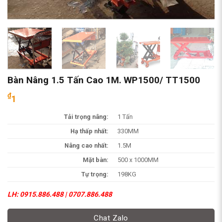
Bàn Nâng 1.5 Tấn Cao 1M. WP1500/ TT1500
₫
1
Tải trọng nâng:
1 Tấn
Hạ thấp nhất:
330MM
Nâng cao nhất:
1.5M
Mặt bàn:
500 x 1000MM
Tự trọng:
198KG
LH: 0915.886.488 | 0707.886.488
Chat Zalo