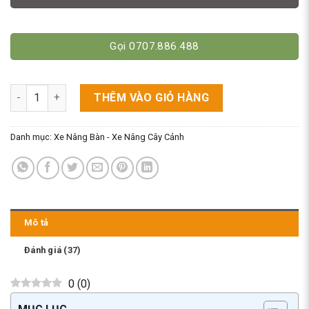
Gọi 0707.886.488
Bàn Nâng 1.5 Tấn Cao 1M. WP1500/ TT1500 số lượng
THÊM VÀO GIỎ HÀNG
Danh mục:
Xe Nâng Bàn - Xe Nâng Cây Cảnh
Mô tả
Đánh giá (37)
0
(
0
)