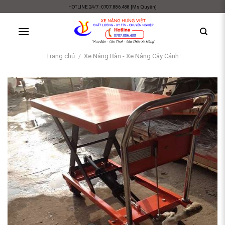
Skip
HOTLINE 24/7 : 0707.886.488 [Ms Quyên]
to
content
Trang chủ
/
Xe Nâng Bàn - Xe Nâng Cây Cảnh