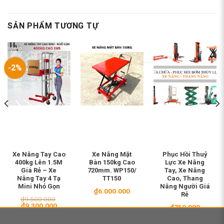
SẢN PHẨM TƯƠNG TỰ
-2%
Xe Nâng Tay Cao
Xe Nâng Mặt
Phục Hồi Thuỷ
400kg Lên 1.5M
Bàn 150kg Cao
Lực Xe Nâng
Giá Rẻ – Xe
720mm. WP150/
Tay, Xe Nâng
Nâng Tay 4 Tạ
TT150
Cao, Thang
Mini Nhỏ Gọn
Nâng Người Giá
₫
6.000.000
Rẻ
₫
9.500.000
Giá
Giá
₫
9.300.000
₫
750.000
gốc
hiện
là:
tại
00.000.