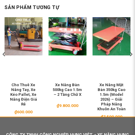
SẢN PHẨM TƯƠNG TỰ
Cho Thuê Xe
Xe Nâng Bàn
Xe Nâng Mặt
Nâng Tay, Xe
500kg Cao 1.5m
Bàn 350kg Cao
Kéo Pallet, Xe
– 2 Tầng Chữ X
1.5m (Model
Nâng Điện Giá
2026) – Giải
Rẻ
Pháp Nâng
₫
9.800.000
Khuôn An Toàn
₫
600.000
₫
7.500.000