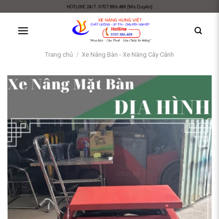
Skip
HOTLINE 24/7 : 0707.886.488 [Ms Quyên]
to
content
Trang chủ
/
Xe Nâng Bàn - Xe Nâng Cây Cảnh