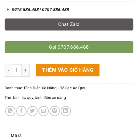
LH:
0915.886.488 | 0707.886.488
Chat Zalo
Gọi 0707.886.488
Acquy Điện 48V-525Ah - Cho Xe Nâng Ngồi 1.8-2.5 Tấn số lượn
THÊM VÀO GIỎ HÀNG
Danh mục:
Bình Điện Xe Nâng - Bộ Sạc Ắc Quy
Thẻ:
bình ắc quy
,
bình điện xe nâng
Mô tả