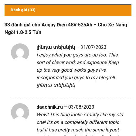
Đánh giá (33)
33 đánh giá cho
Acquy Điện 48V-525Ah – Cho Xe Nâng
Ngồi 1.8-2.5 Tấn
լինդա տեխնիկ
–
31/07/2023
I enjoy what you guys are up too. This
sort of clever work and exposure! Keep
up the very good works guys I’ve
incorporated you guys to my blogroll.
լինդա տեխնիկ
daachnik.ru
–
03/08/2023
Wow! This blog looks exactly like my old
one! It’s on a completely different topic
but it has pretty much the same layout