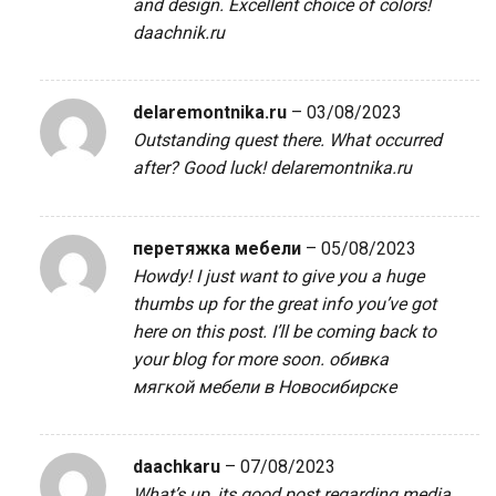
and design. Excellent choice of colors!
daachnik.ru
delaremontnika.ru
–
03/08/2023
Outstanding quest there. What occurred
after? Good luck!
delaremontnika.ru
перетяжка мебели
–
05/08/2023
Howdy! I just want to give you a huge
thumbs up for the great info you’ve got
here on this post. I’ll be coming back to
your blog for more soon.
обивка
мягкой мебели в Новосибирске
daachkaru
–
07/08/2023
What’s up, its good post regarding media