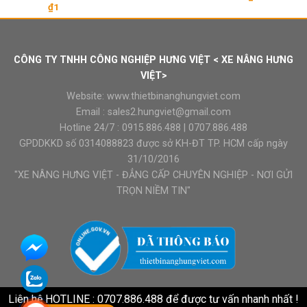
₫
1
CÔNG TY TNHH CÔNG NGHIỆP HƯNG VIỆT < XE NÂNG HƯNG
VIỆT>
Website:
www.thietbinanghungviet.com
Email :
sales2.hungviet@gmail.com
Hotline 24/7 :
0915.886.488
|
0707.886.488
GPDDKKD số 0314088823 được sở KH-ĐT TP. HCM cấp ngày
31/10/2016
"XE NÂNG HƯNG VIỆT - ĐẲNG CẤP CHUYÊN NGHIỆP - NƠI GỬI
TRỌN NIỀM TIN"
Liên hệ HOTLINE : 0707.886.488 để được tư vấn nhanh nhất !