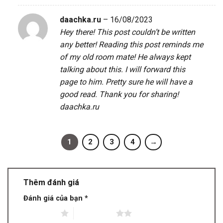
daachka.ru
–
16/08/2023
Hey there! This post couldn’t be written
any better! Reading this post reminds me
of my old room mate! He always kept
talking about this. I will forward this
page to him. Pretty sure he will have a
good read. Thank you for sharing!
daachka.ru
1
2
3
4
→
Thêm đánh giá
Đánh giá của bạn
*
1 trên 5 sao
2 trên 5 sao