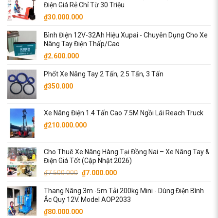
Điện Giá Rẻ Chỉ Từ 30 Triệu
₫6.300.000.
là:
₫
30.000.000
₫6.000.000.
Bình Điện 12V-32Ah Hiệu Xupai - Chuyên Dụng Cho Xe
Nâng Tay Điện Thấp/Cao
₫
2.600.000
Phốt Xe Nâng Tay 2 Tấn, 2.5 Tấn, 3 Tấn
₫
350.000
Xe Nâng Điện 1.4 Tấn Cao 7.5M Ngồi Lái Reach Truck
₫
210.000.000
Cho Thuê Xe Nâng Hàng Tại Đồng Nai – Xe Nâng Tay &
Điện Giá Tốt (Cập Nhật 2026)
Giá
Giá
₫
7.500.000
₫
7.000.000
gốc
hiện
Thang Nâng 3m -5m Tải 200kg Mini - Dùng Điện Bình
là:
tại
Ắc Quy 12V. Model AOP2033
₫7.500.000.
là:
₫
80.000.000
₫7.000.000.