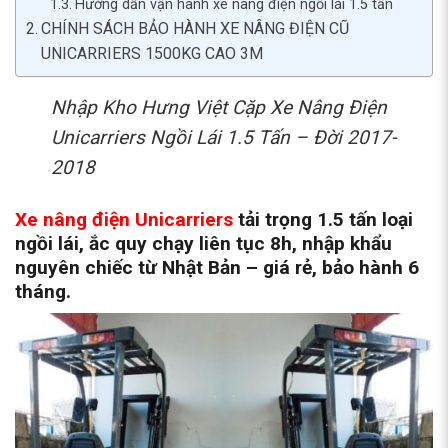
Hướng dẫn vận hành xe nâng điện ngồi lái 1.5 tấn
CHÍNH SÁCH BẢO HÀNH XE NÂNG ĐIỆN CŨ
UNICARRIERS 1500KG CAO 3M
Nhập Kho Hưng Việt Cặp Xe Nâng Điện
Unicarriers Ngồi Lái 1.5 Tấn – Đời 2017-
2018
Xe nâng điện Unicarriers
tải trọng 1.5 tấn loại
ngồi lái, ắc quy chạy liên tục 8h, nhập khẩu
nguyên chiếc từ Nhật Bản – giá rẻ, bảo hành 6
tháng.