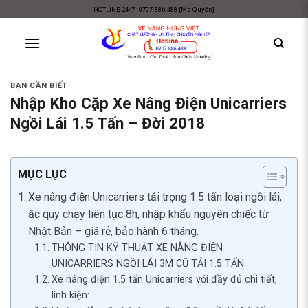
Skip
HOTLINE 24/7 : 0707.886.488 [Ms Quyên]
to
content
BẠN CẦN BIẾT
Nhập Kho Cặp Xe Nâng Điện Unicarriers
Ngồi Lái 1.5 Tấn – Đời 2018
MỤC LỤC
Xe nâng điện Unicarriers tải trọng 1.5 tấn loại ngồi lái,
ắc quy chạy liên tục 8h, nhập khẩu nguyên chiếc từ
Nhật Bản – giá rẻ, bảo hành 6 tháng.
THÔNG TIN KỸ THUẬT XE NÂNG ĐIỆN
UNICARRIERS NGỒI LÁI 3M CŨ TẢI 1.5 TẤN
Xe nâng điện 1.5 tấn Unicarriers với đầy đủ chi tiết,
linh kiện: