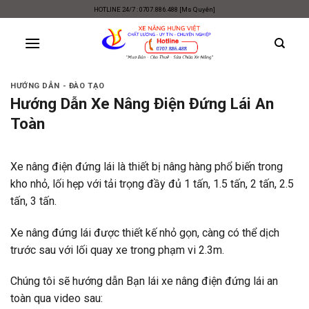
Skip
HOTLINE 24/7 : 0707.886.488 [Ms Quyên]
to
content
HƯỚNG DẪN - ĐÀO TẠO
Hướng Dẫn Xe Nâng Điện Đứng Lái An
Toàn
Xe nâng điện đứng lái là thiết bị nâng hàng phổ biến trong
kho nhỏ, lối hẹp với tải trọng đầy đủ 1 tấn, 1.5 tấn, 2 tấn, 2.5
tấn, 3 tấn.
Xe nâng đứng lái được thiết kế nhỏ gọn, càng có thể dịch
trước sau với lối quay xe trong phạm vi 2.3m.
Chúng tôi sẽ hướng dẫn Bạn lái
xe nâng điện
đứng lái an
toàn qua video sau: