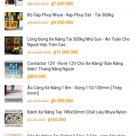
Giá
Giá
₫
8.000.000
₫
7.500.000
₫130.000.000.
gốc
hiện
Bộ Gắp Phuy Nhựa - Kẹp Phuy Sắt - Tải 360kg
là:
tại
Giá
Giá
₫8.000.000.
là:
₫
9.800.000
₫
9.500.000
gốc
hiện
₫7.500.000.
là:
tại
Lồng Đứng Xe Nâng Tải 300kg Nhỏ Gọn - An Toàn Cho
₫9.800.000.
là:
Người Việc Trên Cao
₫9.500.000.
Giá
Giá
₫
13.500.000
₫
13.000.000
gốc
hiện
Contactor 12V - Rơ le 12V Cho Xe Nâng/ Bàn Nâng
là:
tại
Điện/ Thang Nâng Người
₫13.500.000.
là:
₫
850.000
₫13.000.000.
Áo Càng Xe Nâng 1.8m - Rộng 110/130mm [Thép
6mm]
Giá
Giá
₫
5.300.000
₫
5.000.000
gốc
hiện
Bánh Xe Nâng Tay 180x50mm Chất Liệu Nhựa Nylon
là:
tại
Giá
Giá
₫5.300.000.
là:
₫
170.000
₫
150.000
gốc
hiện
₫5.000.000.
là:
tại