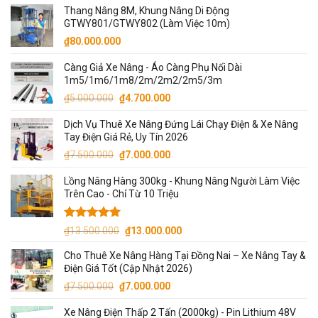
Thang Nâng 8M, Khung Nâng Di Động
là:
tại
GTWY801/GTWY802 (Làm Việc 10m)
₫69.000.000.
là:
₫
80.000.000
₫66.000.000.
Càng Giả Xe Nâng - Áo Càng Phụ Nối Dài
1m5/1m6/1m8/2m/2m2/2m5/3m
Giá
Giá
₫
5.000.000
₫
4.700.000
gốc
hiện
Dịch Vụ Thuê Xe Nâng Đứng Lái Chạy Điện & Xe Nâng
là:
tại
Tay Điện Giá Rẻ, Uy Tín 2026
₫5.000.000.
là:
Giá
Giá
₫
7.500.000
₫
7.000.000
₫4.700.000.
gốc
hiện
Lồng Nâng Hàng 300kg - Khung Nâng Người Làm Việc
là:
tại
Trên Cao - Chỉ Từ 10 Triệu
₫7.500.000.
là:
₫7.000.000.
Được xếp
Giá
Giá
₫
13.500.000
₫
13.000.000
hạng
5.00
gốc
hiện
5 sao
Cho Thuê Xe Nâng Hàng Tại Đồng Nai – Xe Nâng Tay &
là:
tại
Điện Giá Tốt (Cập Nhật 2026)
₫13.500.000.
là:
Giá
Giá
₫
7.500.000
₫
7.000.000
₫13.000.000.
gốc
hiện
Xe Nâng Điện Thấp 2 Tấn (2000kg) - Pin Lithium 48V
là:
tại