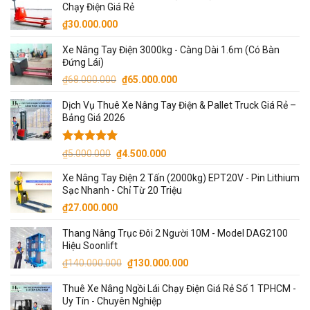
Chạy Điện Giá Rẻ
₫7.500.000.
là:
₫
30.000.000
₫7.000.000.
Xe Nâng Tay Điện 3000kg - Càng Dài 1.6m (Có Bàn
Đứng Lái)
Giá
Giá
₫
68.000.000
₫
65.000.000
gốc
hiện
Dịch Vụ Thuê Xe Nâng Tay Điện & Pallet Truck Giá Rẻ –
là:
tại
Bảng Giá 2026
₫68.000.000.
là:
₫65.000.000.
Được xếp
Giá
Giá
₫
5.000.000
₫
4.500.000
hạng
5.00
gốc
hiện
5 sao
Xe Nâng Tay Điện 2 Tấn (2000kg) EPT20V - Pin Lithium
là:
tại
Sạc Nhanh - Chỉ Từ 20 Triệu
₫5.000.000.
là:
₫
27.000.000
₫4.500.000.
Thang Nâng Trục Đôi 2 Người 10M - Model DAG2100
Hiệu Soonlift
Giá
Giá
₫
140.000.000
₫
130.000.000
gốc
hiện
Thuê Xe Nâng Ngồi Lái Chạy Điện Giá Rẻ Số 1 TPHCM -
là:
tại
Uy Tín - Chuyên Nghiệp
₫140.000.000.
là: