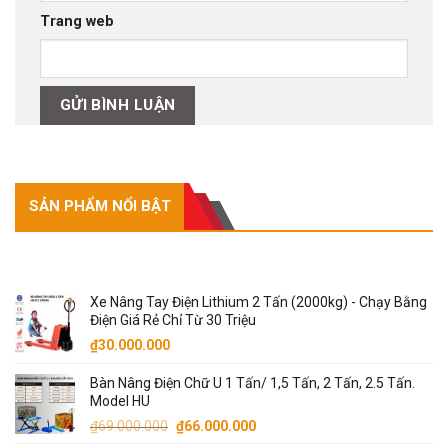
Trang web
SẢN PHẨM NỔI BẬT
SẢN PHẨM NỔI BẬT
Xe Nâng Tay Điện Lithium 2 Tấn (2000kg) - Chạy Bằng
Điện Giá Rẻ Chỉ Từ 30 Triệu
₫
30.000.000
Bàn Nâng Điện Chữ U 1 Tấn/ 1,5 Tấn, 2 Tấn, 2.5 Tấn.
Model HU
Giá
Giá
₫
69.000.000
₫
66.000.000
gốc
hiện