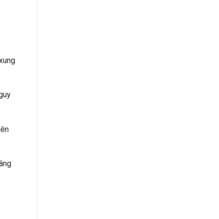
 xung
nguy
iên
nâng