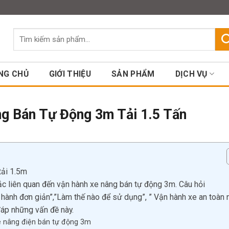
Assign a menu in Theme Option
Tìm
kiếm:
NG CHỦ
GIỚI THIỆU
SẢN PHẨM
DỊCH VỤ
g Bán Tự Động 3m Tải 1.5 Tấn
tải 1.5m
ắc liên quan đến vận hành xe nâng bán tự động 3m. Câu hỏi
hành đơn giản”,”Làm thế nào để sử dụng”, ” Vận hành xe an toàn 
đáp những vấn đề này.
xe nâng điện bán tự động 3m