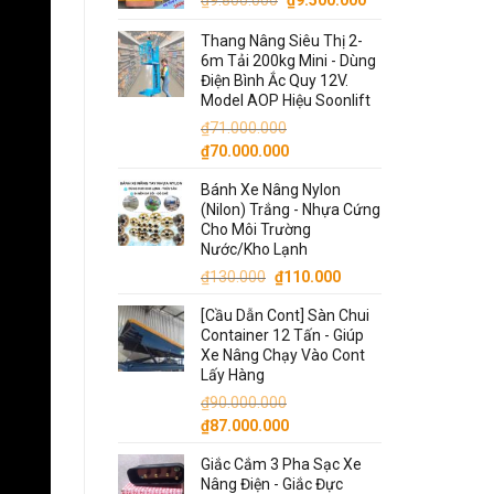
₫
9.800.000
₫
9.500.000
₫8.300.000.
gốc
hiện
Thang Nâng Siêu Thị 2-
là:
tại
6m Tải 200kg Mini - Dùng
₫9.800.000.
là:
Điện Bình Ắc Quy 12V.
₫9.500.000.
Model AOP Hiệu Soonlift
₫
71.000.000
Giá
Giá
₫
70.000.000
gốc
hiện
Bánh Xe Nâng Nylon
là:
tại
(Nilon) Trắng - Nhựa Cứng
₫71.000.000.
là:
Cho Môi Trường
₫70.000.000.
Nước/Kho Lạnh
Giá
Giá
₫
130.000
₫
110.000
gốc
hiện
[Cầu Dẫn Cont] Sàn Chui
là:
tại
Container 12 Tấn - Giúp
₫130.000.
là:
Xe Nâng Chạy Vào Cont
₫110.000.
Lấy Hàng
₫
90.000.000
Giá
Giá
₫
87.000.000
gốc
hiện
Giắc Cắm 3 Pha Sạc Xe
là:
tại
Nâng Điện - Giắc Đực
₫90.000.000.
là: