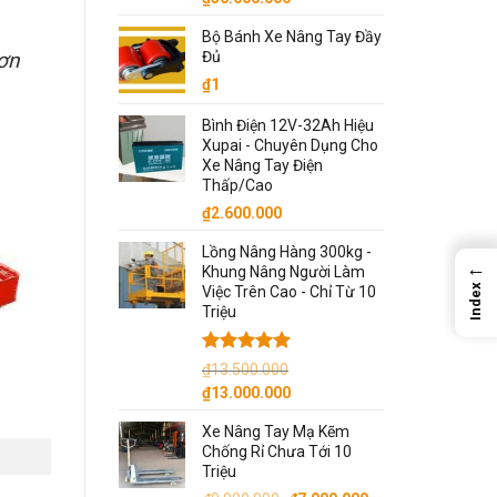
Bộ Bánh Xe Nâng Tay Đầy
ơn
Đủ
₫
1
Bình Điện 12V-32Ah Hiệu
Xupai - Chuyên Dụng Cho
Xe Nâng Tay Điện
Thấp/Cao
₫
2.600.000
Lồng Nâng Hàng 300kg -
←
Khung Nâng Người Làm
Index
Việc Trên Cao - Chỉ Từ 10
Triệu
Được xếp
₫
13.500.000
hạng
5.00
Giá
Giá
₫
13.000.000
5 sao
gốc
hiện
Xe Nâng Tay Mạ Kẽm
là:
tại
Chống Rỉ Chưa Tới 10
₫13.500.000.
là:
Triệu
₫13.000.000.