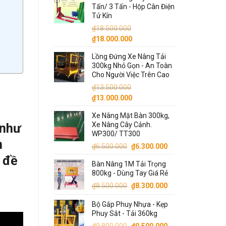
là:
tại
Tấn/ 3 Tấn - Hộp Cân Điện
₫7.500.000.
là:
Tử Kín
₫7.000.000.
₫
18.500.000
Giá
Giá
₫
18.000.000
gốc
hiện
Lồng Đứng Xe Nâng Tải
là:
tại
300kg Nhỏ Gọn - An Toàn
₫18.500.000.
là:
Cho Người Việc Trên Cao
₫18.000.000.
₫
13.500.000
Giá
Giá
₫
13.000.000
gốc
hiện
Xe Nâng Mặt Bàn 300kg,
là:
tại
Xe Nâng Cây Cảnh.
 như
₫13.500.000.
là:
WP300/ TT300
₫13.000.000.
n
Giá
Giá
₫
6.500.000
₫
6.300.000
gốc
hiện
 đề
Bàn Nâng 1M Tải Trọng
là:
tại
800kg - Dùng Tay Giá Rẻ
₫6.500.000.
là:
Giá
Giá
₫
8.500.000
₫
8.300.000
₫6.300.000.
gốc
hiện
Bộ Gắp Phuy Nhựa - Kẹp
là:
tại
Phuy Sắt - Tải 360kg
₫8.500.000.
là:
Giá
Giá