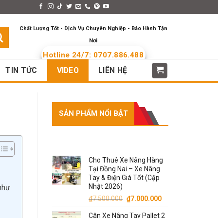
s > Menus
Languages
Chất Lượng Tốt - Dịch Vụ Chuyên Nghiệp - Bảo Hành Tận
Nơi
Hotline 24/7: 0707.886.488
TIN TỨC
VIDEO
LIÊN HỆ
SẢN PHẨM NỔI BẬT
SẢN PHẨM NỔI BẬT
Cho Thuê Xe Nâng Hàng
Tại Đồng Nai – Xe Nâng
Tay & Điện Giá Tốt (Cập
Nhật 2026)
như
Giá
Giá
₫
7.500.000
₫
7.000.000
gốc
hiện
Cân Xe Nâng Tay Pallet 2