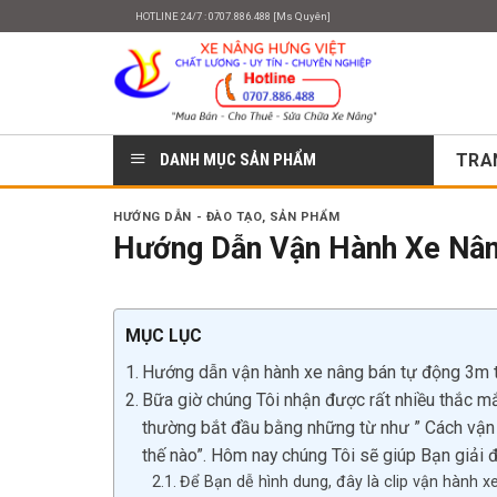
Skip
HOTLINE 24/7 : 0707.886.488 [Ms Quyên]
to
content
DANH MỤC SẢN PHẨM
TRA
HƯỚNG DẪN - ĐÀO TẠO
,
SẢN PHẨM
Hướng Dẫn Vận Hành Xe Nân
MỤC LỤC
Hướng dẫn vận hành xe nâng bán tự động 3m 
Bữa giờ chúng Tôi nhận được rất nhiều thắc m
thường bắt đầu bằng những từ như ” Cách vận 
thế nào”. Hôm nay chúng Tôi sẽ giúp Bạn giải 
Để Bạn dễ hình dung, đây là clip vận hành 