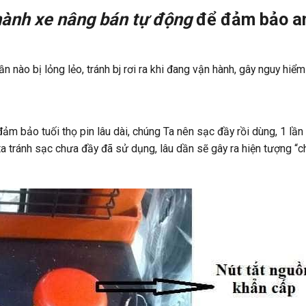
hành
xe nâng bán tự động
để đảm bảo a
 nào bị lỏng lẻo, tránh bj rơi ra khi đang vận hành, gây nguy hiểm
đảm bảo tuối thọ pin lâu dài, chúng Ta nên sạc đầy rồi dùng, 1 lần
a tránh sạc chưa đầy đã sử dụng, lâu dần sẽ gây ra hiện tượng “ch