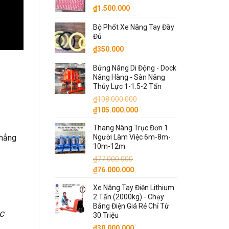
₫
1.500.000
₫87.000.000.
Bộ Phốt Xe Nâng Tay Đầy
Đủ
₫
350.000
Bửng Nâng Di Động - Dock
Nâng Hàng - Sàn Nâng
Thủy Lực 1-1.5-2 Tấn
₫
108.000.000
Giá
Giá
₫
105.000.000
gốc
hiện
Thang Nâng Trục Đơn 1
là:
tại
Người Làm Việc 6m-8m-
chẳng
₫108.000.000.
là:
10m-12m
₫105.000.000.
₫
77.000.000
Giá
Giá
₫
76.000.000
gốc
hiện
Xe Nâng Tay Điện Lithium
là:
tại
2 Tấn (2000kg) - Chạy
₫77.000.000.
là:
Bằng Điện Giá Rẻ Chỉ Từ
₫76.000.000.
c
30 Triệu
₫
30.000.000