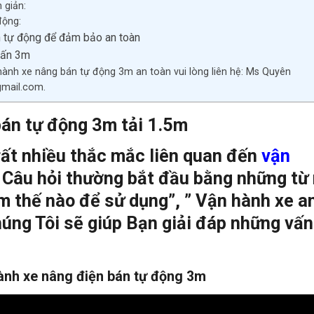
 giản:
động:
n tự động để đảm bảo an toàn
tấn 3m
ành xe nâng bán tự động 3m an toàn vui lòng liên hệ: Ms Quyên
gmail.com.
án tự động 3m tải 1.5m
rất nhiều thắc mắc liên quan đến
vận
Câu hỏi thường
bắt đầu bằng những từ
m thế nào để sử dụng”, ” Vận hành xe a
úng Tôi sẽ giúp Bạn giải đáp những vấn
hành xe nâng điện bán tự động 3m