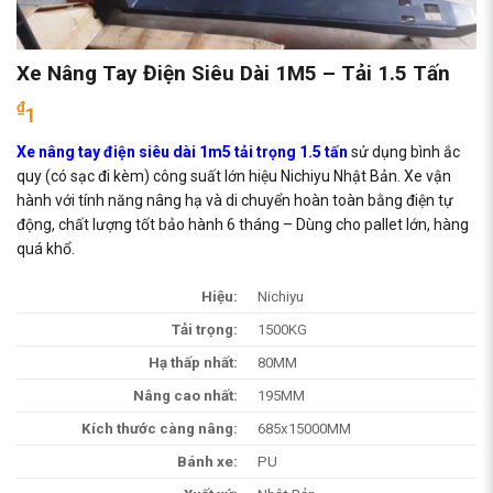
Xe Nâng Tay Điện Siêu Dài 1M5 – Tải 1.5 Tấn
₫
1
Xe nâng tay điện siêu dài 1m5 tải trọng 1.5 tấn
sử dụng bình ắc
quy (có sạc đi kèm) công suất lớn hiệu Nichiyu Nhật Bản. Xe vận
hành với tính năng nâng hạ và di chuyển hoàn toàn bằng điện tự
động, chất lượng tốt bảo hành 6 tháng – Dùng cho pallet lớn, hàng
quá khổ.
Hiệu:
Nichiyu
Tải trọng:
1500KG
Hạ thấp nhất:
80MM
Nâng cao nhất:
195MM
Kích thước càng nâng:
685x15000MM
Bánh xe:
PU