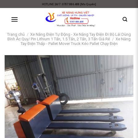
Skip
HOTLINE 24/7 : 0707.886.488 [Ms Quyên]
to
content
Trang chủ
/
Xe Nâng Điện Tự Động - Xe Nâng Tay Điện Đi Bộ Lái Dùng
Bình Ắc Quy/ Pin Lithium 1 Tấn, 1.5 Tấn, 2 Tấn, 3 Tấn Giá Rẻ
/
Xe Nâng
Tay Điện Thấp - Pallet Mover Truck Kéo Pallet Chạy Điện