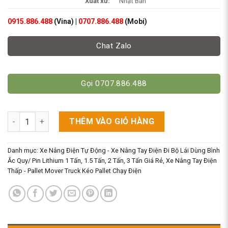
Xuất xứ:
Nhật Bản
0915.886.488
(Vina) |
0707.886.488
(Mobi)
Chat Zalo
Gọi 0707.886.488
Xe Nâng Tay Điện Siêu Dài 1M5 - Tải 1.5 Tấn số lượng
THÊM VÀO GIỎ HÀNG
Danh mục:
Xe Nâng Điện Tự Động - Xe Nâng Tay Điện Đi Bộ Lái Dùng Bình
Ắc Quy/ Pin Lithium 1 Tấn, 1.5 Tấn, 2 Tấn, 3 Tấn Giá Rẻ
,
Xe Nâng Tay Điện
Thấp - Pallet Mover Truck Kéo Pallet Chạy Điện