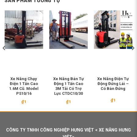
SẢN PHẨM TƯƠNG TỰ
Xe Nâng Chạy
Xe Nâng Bán Tự
Xe Nâng Điện Tự
Điện 1 Tấn Cao
Động 1 Tấn Cao
Động Đứng Lái –
1.6M Cũ. Model
3M Tải Có Trợ
Có Bàn Đứng
PS10/16
Lực CTDC10/30
₫
1
₫
1
₫
1
CÔNG TY TNHH CÔNG NGHIỆP HƯNG VIỆT < XE NÂNG HƯNG