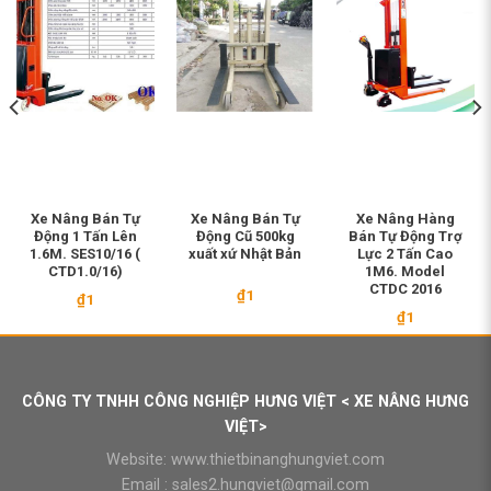
Xe Nâng Bán Tự
Xe Nâng Bán Tự
Xe Nâng Hàng
Động 1 Tấn Lên
Động Cũ 500kg
Bán Tự Động Trợ
1.6M. SES10/16 (
xuất xứ Nhật Bản
Lực 2 Tấn Cao
CTD1.0/16)
1M6. Model
CTDC 2016
₫
1
₫
1
₫
1
CÔNG TY TNHH CÔNG NGHIỆP HƯNG VIỆT < XE NÂNG HƯNG
VIỆT>
Website:
www.thietbinanghungviet.com
Email :
sales2.hungviet@gmail.com