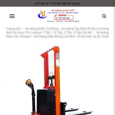
Skip
HOTLINE 24/7 : 0707.886.488 [Ms Quyên]
to
content
Trang chủ
/
Xe Nâng Điện Tự Động - Xe Nâng Tay Điện Đi Bộ Lái Dùng
Bình Ắc Quy/ Pin Lithium 1 Tấn, 1.5 Tấn, 2 Tấn, 3 Tấn Giá Rẻ
/
Xe Nâng
Điện Cao Stacker - Xe Nâng Điện Đứng Lái Mini - Đi Bộ Dắt Lái An Toàn