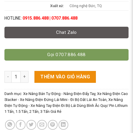
Xuất xứ:
Công nghệ Đức, TQ
HOTLINE:
0915.886.488 | 0707.886.488
Chat Zalo
Gọi 0707.886.488
Xe Nâng Trợ Lực Dùng Điện 1000kg Cao 2M5. Model: CTDC10/2
THÊM VÀO GIỎ HÀNG
Danh mục:
Xe Nâng Bán Tự Động - Nâng Điện-Đẩy Tay
,
Xe Nâng Điện Cao
Stacker - Xe Nâng Điện Đứng Lái Mini - Đi Bộ Dắt Lái An Toàn
,
Xe Nâng
Điện Tự Động - Xe Nâng Tay Điện Đi Bộ Lái Dùng Bình Ắc Quy/ Pin Lithium
1 Tấn, 1.5 Tấn, 2 Tấn, 3 Tấn Giá Rẻ