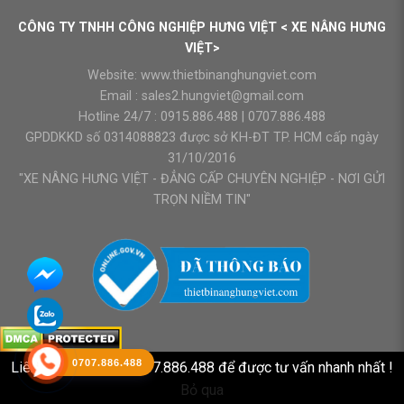
CÔNG TY TNHH CÔNG NGHIỆP HƯNG VIỆT < XE NÂNG HƯNG
VIỆT>
Website:
www.thietbinanghungviet.com
Email :
sales2.hungviet@gmail.com
Hotline 24/7 :
0915.886.488
|
0707.886.488
GPDDKKD số 0314088823 được sở KH-ĐT TP. HCM cấp ngày
31/10/2016
"XE NÂNG HƯNG VIỆT - ĐẲNG CẤP CHUYÊN NGHIỆP - NƠI GỬI
TRỌN NIỀM TIN"
0707.886.488
Liên hệ HOTLINE : 0707.886.488 để được tư vấn nhanh nhất !
Bỏ qua