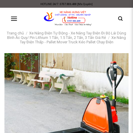
Skip
HOTLINE 24/7 : 0707.886.488 [Ms Quyên]
to
content
Trang chủ
/
Xe Nâng Điện Tự Động - Xe Nâng Tay Điện Đi Bộ Lái Dùng
Bình Ắc Quy/ Pin Lithium 1 Tấn, 1.5 Tấn, 2 Tấn, 3 Tấn Giá Rẻ
/
Xe Nâng
Tay Điện Thấp - Pallet Mover Truck Kéo Pallet Chạy Điện