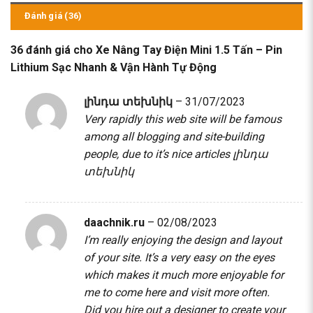
Đánh giá (36)
36 đánh giá cho
Xe Nâng Tay Điện Mini 1.5 Tấn – Pin
Lithium Sạc Nhanh & Vận Hành Tự Động
լինդա տեխնիկ
–
31/07/2023
Very rapidly this web site will be famous
among all blogging and site-building
people, due to it’s nice articles
լինդա
տեխնիկ
daachnik.ru
–
02/08/2023
I’m really enjoying the design and layout
of your site. It’s a very easy on the eyes
which makes it much more enjoyable for
me to come here and visit more often.
Did you hire out a designer to create your