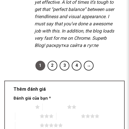
yet effective. A lot of times it’s tough to
get that “perfect balance” between user
friendliness and visual appearance. I
must say that you’ve done a awesome
job with this. In addition, the blog loads
very fast for me on Chrome. Superb
Blog!
раскрутка сайта в гугле
1
2
3
4
→
Thêm đánh giá
Đánh giá của bạn
*
1 trên 5 sao
2 trên 5 sao
3 trên 5 sao
4 trên 5 sao
5 trên 5 sao