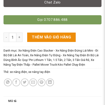
Chat Zalo
Gọi 0707.886.488
Xe Nâng Tay Điện Mini 1.5 Tấn – Pin Lithium Sạc Nhanh & Vận
THÊM VÀO GIỎ HÀNG
Danh mục:
Xe Nâng Điện Cao Stacker - Xe Nâng Điện Đứng Lái Mini - Đi
Bộ Dắt Lái An Toàn
,
Xe Nâng Điện Tự Động - Xe Nâng Tay Điện Đi Bộ Lái
Dùng Bình Ắc Quy/ Pin Lithium 1 Tấn, 1.5 Tấn, 2 Tấn, 3 Tấn Giá Rẻ
,
Xe
Nâng Tay Điện Thấp - Pallet Mover Truck Kéo Pallet Chạy Điện
Thẻ:
xe nâng điện
,
xe nâng tay điện
Mô tả