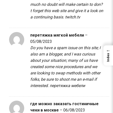
much no doubt will make certain to don?
t forget this web site and give it a look on
a continuing basis.
twitch.tv
перетяжка мягкой мебели
–
05/08/2023
Do you have a spam issue on this site; I
←
also am a blogger, and I was curious
Index
about your situation; many of us have
created some nice procedures and we
are looking to swap methods with other
folks, be sure to shoot me an e-mail if
interested.
перетяжка мебели
где можно заказать гостиничные
чеки в москве
–
06/08/2023