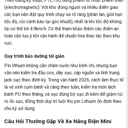
Theo bảng kỹ thuật, PTE15Q dùng phanh từ hoặc phanh điện
(electromagnetic). Với kho đông người và nhiều điểm giao
cắt, bạn nên đặt quy trình chạy xe rõ ràng (phân làn, giới hạn
tốc độ, còi cảnh báo tại góc khuất), nhất là khi tốc độ không
tải có thể tới 4.9km/h. Có thể tham khảo thêm các điểm an
toàn cần lưu ý khi vận hành để chuẩn hóa thao tác theo khu
vực.
Quy trình bảo dưỡng tối giản
Pin lithium không cần châm nước như bình chì, nhưng bạn
vẫn nên kiểm tra đầu cos, dây sạc, cáp nguồn và tình trạng
jack sạc theo định kỳ. Trong vận hành 2026, cách làm thực tế
là vệ sinh cụm bánh và càng theo tuần, kiểm tra mòn lệch
bánh PU theo tháng, và sạc đúng bộ sạc đi kèm để giảm rủi
ro lỗi sạc, đồng thời duy trì tuổi thọ pin Lithium ổn định theo
chu kỳ sử dụng.
Câu Hỏi Thường Gặp Về Xe Nâng Điện Mini