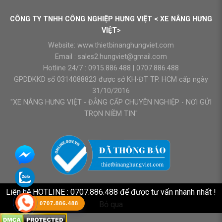
CÔNG TY TNHH CÔNG NGHIỆP HƯNG VIỆT < XE NÂNG HƯNG
VIỆT>
Website:
www.thietbinanghungviet.com
Email :
sales2.hungviet@gmail.com
Hotline 24/7 :
0915.886.488
|
0707.886.488
GPDDKKD số 0314088823 được sở KH-ĐT TP. HCM cấp ngày
31/10/2016
"XE NÂNG HƯNG VIỆT - ĐẲNG CẤP CHUYÊN NGHIỆP - NƠI GỬI
TRỌN NIỀM TIN"
Liên hệ HOTLINE : 0707.886.488 để được tư vấn nhanh nhất !
Bỏ qua
0707.886.488