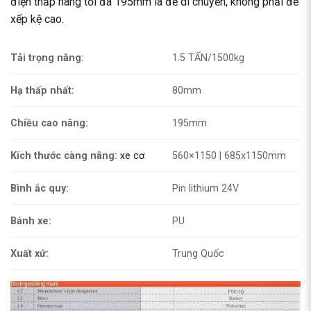
điện thấp nâng tối đa 195mm là để di chuyển, không phải để
xếp kệ cao.
Tải trọng nâng:
1.5 TẤN/1500kg
Hạ thấp nhất:
80mm
Chiều cao nâng:
195mm
Kích thước càng nâng:
xe cơ
.
560×1150 | 685x1150mm
Bình ắc quy:
Pin lithium 24V
Bánh xe:
PU
Xuất xứ:
Trung Quốc