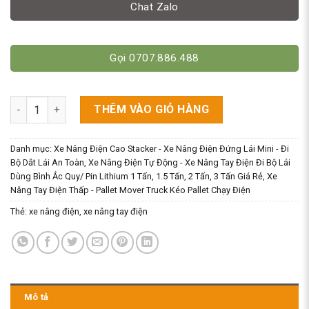
Chat Zalo
Gọi 0707.886.488
Xe Nâng Tay Điện Mini 1.5 Tấn – Pin Lithium Sạc Nhanh & Vận
THÊM VÀO GIỎ HÀNG
Danh mục:
Xe Nâng Điện Cao Stacker - Xe Nâng Điện Đứng Lái Mini - Đi
Bộ Dắt Lái An Toàn
,
Xe Nâng Điện Tự Động - Xe Nâng Tay Điện Đi Bộ Lái
Dùng Bình Ắc Quy/ Pin Lithium 1 Tấn, 1.5 Tấn, 2 Tấn, 3 Tấn Giá Rẻ
,
Xe
Nâng Tay Điện Thấp - Pallet Mover Truck Kéo Pallet Chạy Điện
Thẻ:
xe nâng điện
,
xe nâng tay điện
Mô tả