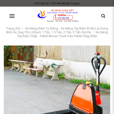
Skip
HOTLINE 24/7 : 0707.886.488 [Ms Quyên]
to
content
Trang chủ
/
Xe Nâng Điện Tự Động - Xe Nâng Tay Điện Đi Bộ Lái Dùng
Bình Ắc Quy/ Pin Lithium 1 Tấn, 1.5 Tấn, 2 Tấn, 3 Tấn Giá Rẻ
/
Xe Nâng
Tay Điện Thấp - Pallet Mover Truck Kéo Pallet Chạy Điện