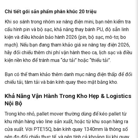
Chi tiết gói sản phẩm phân khúc 20 triệu
Khi so sánh trong nhóm xe nâng điện mini, bạn nên kiểm tra
cấu hình pin và bộ sạc, khả năng thay bánh PU, độ sẵn linh
kiện và điều khoản bảo hành 2026 (pin, bộ sạc, mô-tơ, bo
mạch). Nếu bạn đang tham khảo giá xe nâng tay điện 2026,
hãy đối chiếu thêm chi phí vận hành theo ca, lịch sạc và điều
kiện nền kho để tránh mua “dư tải” hoặc “thiếu tải”.
Bạn có thể tham khảo thêm danh mục
nâng điện thấp
để đối
chiếu tải, tâm tải và bán kính quay theo mặt bằng kho.
Khả Năng Vận Hành Trong Kho Hẹp & Logistics
Nội Bộ
Trong kho nhỏ, pallet mover thường dùng để kéo pallet từ
khu nhận hàng vào line sản xuất, hoặc từ khu soạn hàng ra
cửa xuất. Với PTE15Q, bán kính quay 1340mm là thông số
nên đo đối chiếu thực tế, và nên tính cả khoảng lùi khi quay