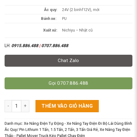
Ắc quy:
24V (2 binhf12V), mới
Bánh xe:
PU
Xuất xứ:
Nichiyu – Nhật cũ
LH:
0915.886.488
|
0707.886.488
Chat Zalo
Gọi 0707.886.488
Xe Nâng Tay Điện 1000kg Nhật Cũ - Nichiyu số lượng
THÊM VÀO GIỎ HÀNG
Danh mục:
Xe Nâng Điện Tự Động - Xe Nâng Tay Điện Đi Bộ Lái Dùng Bình
Ắc Quy/ Pin Lithium 1 Tấn, 1.5 Tấn, 2 Tấn, 3 Tấn Giá Rẻ
,
Xe Nâng Tay Điện
Thấp - Pallet Mover Truck Kéo Pallet Chạy Điện