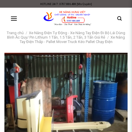
Skip
HOTLINE 24/7 : 0707.886.488 [Ms Quyên]
to
content
Trang chủ
/
Xe Nâng Điện Tự Động - Xe Nâng Tay Điện Đi Bộ Lái Dùng
Bình Ắc Quy/ Pin Lithium 1 Tấn, 1.5 Tấn, 2 Tấn, 3 Tấn Giá Rẻ
/
Xe Nâng
Tay Điện Thấp - Pallet Mover Truck Kéo Pallet Chạy Điện