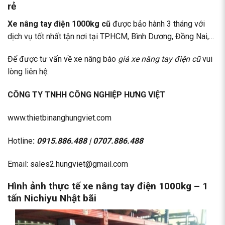
rẻ
Xe nâng tay điện 1000kg cũ
được bảo hành 3 tháng với
dịch vụ tốt nhất tận nơi tại TP.HCM, Bình Dương, Đồng Nai,…
Để được tư vấn về xe nâng báo
giá xe nâng tay điện cũ
vui
lòng liên hệ:
CÔNG TY TNHH CÔNG NGHIỆP HƯNG VIỆT
www.thietbinanghungviet.com
Hotline
:
0915.886.488
|
0707.886.488
Email: sales2.hungviet@gmail.com
Hình ảnh thực tế xe nâng tay điện 1000kg – 1
tấn Nichiyu Nhật bãi