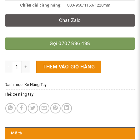
Chiều dài càng nâng:
800/950/1150/1220mm
Chat Zalo
Gọi 0707.886.488
Xe Nâng Tay 1 Càng - Dùng Cho Pallet Siêu Hẹp số lượng
THÊM VÀO GIỎ HÀNG
Danh mục:
Xe Nâng Tay
Thẻ:
xe nâng tay
Mô tả