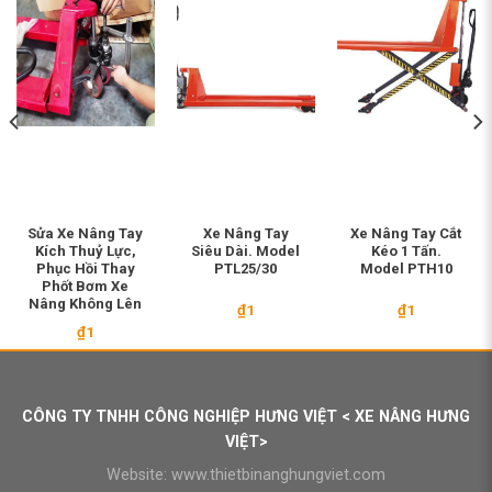
Sửa Xe Nâng Tay
Xe Nâng Tay
Xe Nâng Tay Cắt
Kích Thuỷ Lực,
Siêu Dài. Model
Kéo 1 Tấn.
Phục Hồi Thay
PTL25/30
Model PTH10
Phốt Bơm Xe
Nâng Không Lên
₫
1
₫
1
₫
1
CÔNG TY TNHH CÔNG NGHIỆP HƯNG VIỆT < XE NÂNG HƯNG
VIỆT>
Website:
www.thietbinanghungviet.com