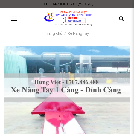
Skip
HOTLINE 24/7 : 0707.886.488 [Ms Quyên]
to
content
Trang chủ
/
Xe Nâng Tay