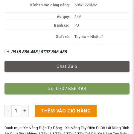
Kích thước càng nâng:
685x1220MM
Ắc quy:
24V
Bánh xe:
PU
Xuất xứ:
Toyota – Nhật cũ
LH:
0915.886.488
|
0707.886.488
Chat Zalo
Gọi 0707.886.488
Xe Nâng Tay Điện Toyota 1.5 Tấn - Chất Lượng Châu Âu [Ắc Qu
THÊM VÀO GIỎ HÀNG
Danh mục:
Xe Nâng Điện Tự Động - Xe Nâng Tay Điện Đi Bộ Lái Dùng Bình
Ắc Quy/ Pin Lithium 1 Tấn, 1.5 Tấn, 2 Tấn, 3 Tấn Giá Rẻ
,
Xe Nâng Tay Điện