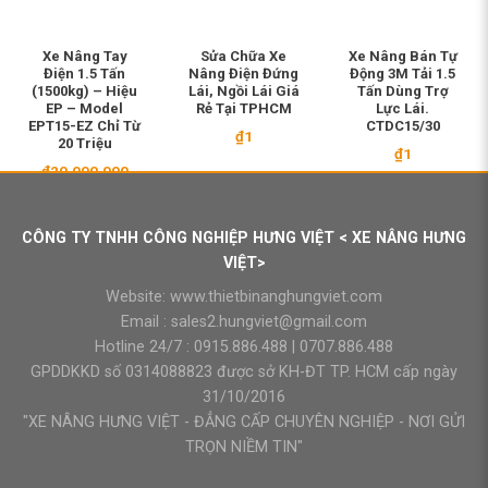
Xe Nâng Tay
Sửa Chữa Xe
Xe Nâng Bán Tự
Điện 1.5 Tấn
Nâng Điện Đứng
Động 3M Tải 1.5
(1500kg) – Hiệu
Lái, Ngồi Lái Giá
Tấn Dùng Trợ
EP – Model
Rẻ Tại TPHCM
Lực Lái.
EPT15-EZ Chỉ Từ
CTDC15/30
₫
1
20 Triệu
₫
1
₫
20.000.000
CÔNG TY TNHH CÔNG NGHIỆP HƯNG VIỆT < XE NÂNG HƯNG
VIỆT>
Website:
www.thietbinanghungviet.com
Email :
sales2.hungviet@gmail.com
Hotline 24/7 :
0915.886.488
|
0707.886.488
GPDDKKD số 0314088823 được sở KH-ĐT TP. HCM cấp ngày
31/10/2016
"XE NÂNG HƯNG VIỆT - ĐẲNG CẤP CHUYÊN NGHIỆP - NƠI GỬI
TRỌN NIỀM TIN"