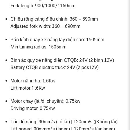
Fork length: 900/1000/1150mm
Chiều rộng càng điều chỉnh: 360 – 690mm
Adjusted fork width: 360 – 690mm
Bán kính quay xe nâng tay điện cao: 1505mm
Min turning radius: 1505mm
Bình ắc quy xe nâng điện CTQB: 24V (2 bình 12V)
Battery CTQB electric truck: 24V (2 pcs12V)
Motor nâng hạ: 1.6Kw
Lift motor:1 .6Kw
Motor chạy (lái/di chuyển): 0.75kw
Driving motor: 0.75Kw
Tốc độ nâng: 90mm/s (có tải) | 120mm/s ((Không tải)
Lift speed: 90mmm/s (laden) | 120mm/s ((unladen)