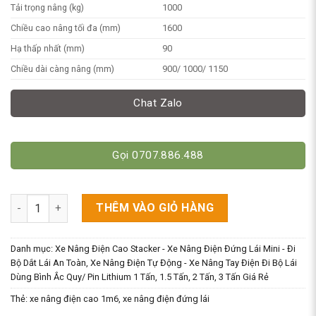
Tải trọng nâng (kg)
1000
Chiều cao nâng tối đa (mm)
1600
Hạ thấp nhất (mm)
90
Chiều dài càng nâng (mm)
900/ 1000/ 1150
Chat Zalo
Gọi 0707.886.488
Xe Nâng Điện Đứng Lái Cao 1m6 Tải 1 Tấn số lượng
THÊM VÀO GIỎ HÀNG
Danh mục:
Xe Nâng Điện Cao Stacker - Xe Nâng Điện Đứng Lái Mini - Đi
Bộ Dắt Lái An Toàn
,
Xe Nâng Điện Tự Động - Xe Nâng Tay Điện Đi Bộ Lái
Dùng Bình Ắc Quy/ Pin Lithium 1 Tấn, 1.5 Tấn, 2 Tấn, 3 Tấn Giá Rẻ
Thẻ:
xe nâng điện cao 1m6
,
xe nâng điện đứng lái