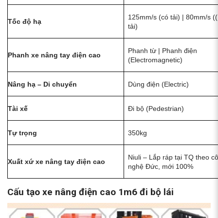
125mm/s (có tải) | 80mm/s (
Tốc độ hạ
tải)
Phanh từ | Phanh điện
Phanh xe nâng tay điện cao
(Electromagnetic)
Nâng hạ – Di chuyển
Dùng điện (Electric)
Tài xế
Đi bộ (Pedestrian)
Tự trọng
350kg
Niuli – Lắp ráp tại TQ theo c
Xuất xứ xe nâng tay điện cao
nghệ Đức, mới 100%
Cấu tạo xe nâng điện cao 1m6 đi bộ lái