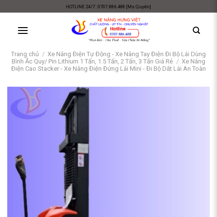
Skip
HOTLINE 24/7 : 0707.886.488 [Ms Quyên]
to
content
Trang chủ
/
Xe Nâng Điện Tự Động - Xe Nâng Tay Điện Đi Bộ Lái Dùng
Bình Ắc Quy/ Pin Lithium 1 Tấn, 1.5 Tấn, 2 Tấn, 3 Tấn Giá Rẻ
/
Xe Nâng
Điện Cao Stacker - Xe Nâng Điện Đứng Lái Mini - Đi Bộ Dắt Lái An Toàn