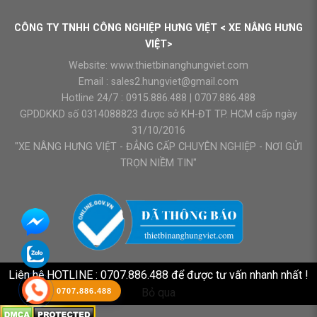
CÔNG TY TNHH CÔNG NGHIỆP HƯNG VIỆT < XE NÂNG HƯNG
VIỆT>
Website:
www.thietbinanghungviet.com
Email :
sales2.hungviet@gmail.com
Hotline 24/7 :
0915.886.488
|
0707.886.488
GPDDKKD số 0314088823 được sở KH-ĐT TP. HCM cấp ngày
31/10/2016
"XE NÂNG HƯNG VIỆT - ĐẲNG CẤP CHUYÊN NGHIỆP - NƠI GỬI
TRỌN NIỀM TIN"
Liên hệ HOTLINE : 0707.886.488 để được tư vấn nhanh nhất !
Bỏ qua
0707.886.488