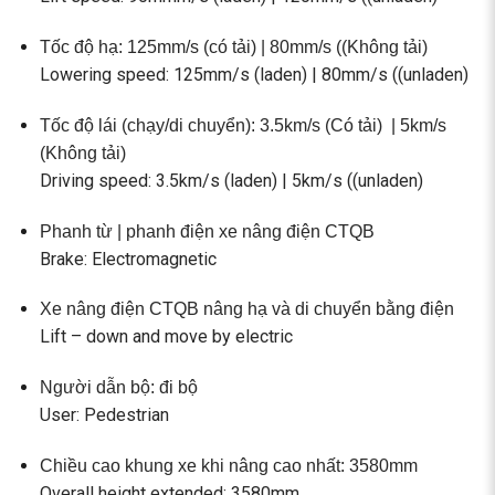
Tốc độ hạ: 125mm/s (có tải) | 80mm/s ((Không tải)
Lowering speed: 125mm/s (laden) | 80mm/s ((unladen)
Tốc độ lái (chạy/di chuyển): 3.5km/s (Có tải)
| 5km/s
(Không tải)
Driving speed: 3.5km/s (laden) | 5km/s ((unladen)
Phanh từ | phanh điện xe nâng điện CTQB
Brake: Electromagnetic
Xe nâng điện CTQB nâng hạ và di chuyển bằng điện
Lift – down and move by electric
Người dẫn bộ: đi bộ
User: Pedestrian
Chiều cao khung xe khi nâng cao nhất: 3580mm
Overall height extended: 3580mm