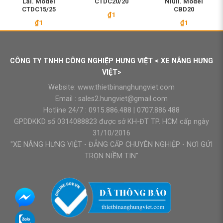
Lái. Model
CTDC20/20
Niuli. Model
CTDC15/25
CBD20
₫
1
₫
1
₫
1
CÔNG TY TNHH CÔNG NGHIỆP HƯNG VIỆT < XE NÂNG HƯNG
VIỆT>
Website:
www.thietbinanghungviet.com
Email :
sales2.hungviet@gmail.com
Hotline 24/7 :
0915.886.488
|
0707.886.488
GPDDKKD số 0314088823 được sở KH-ĐT TP. HCM cấp ngày
31/10/2016
"XE NÂNG HƯNG VIỆT - ĐẲNG CẤP CHUYÊN NGHIỆP - NƠI GỬI
TRỌN NIỀM TIN"