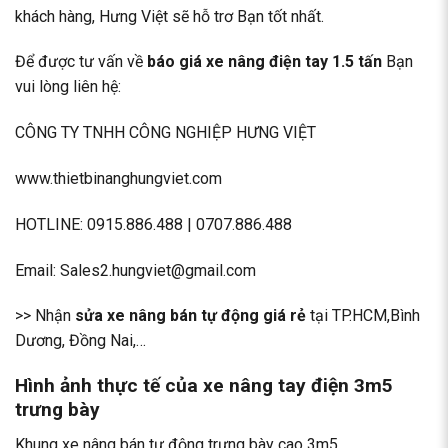
khách hàng, Hưng Việt sẽ hỗ trơ Bạn tốt nhất.
Để được tư vấn về
báo giá xe nâng điện tay 1.5 tấn
Bạn
vui lòng liên hệ:
CÔNG TY TNHH CÔNG NGHIỆP HƯNG VIỆT
www.thietbinanghungviet.com
HOTLINE:
0915.886.488
|
0707.886.488
Email: Sales2.hungviet@gmail.com
>> Nhận
sửa xe nâng bán tự động giá rẻ
tại TP.HCM,Bình
Dương, Đồng Nai,…
Hình ảnh thực tế của xe nâng tay điện 3m5
trưng bày
Khung xe nâng bán tự động trưng bày cao 3m5