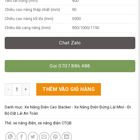
Tâm tải trọng (mm)
400
Chiều cao nâng thấp nhất (mm)
90
Chiều cao nâng tối đa (mm)
3000
Chiều dài càng nâng (mm)
900/1000/1150
Chat Zalo
Gọi 0707.886.488
Xe Nâng Điện CTQB 1 Tấn Cao 3m Hiệu Niuli số lượng
THÊM VÀO GIỎ HÀNG
Danh mục:
Xe Nâng Điện Cao Stacker - Xe Nâng Điện Đứng Lái Mini - Đi
Bộ Dắt Lái An Toàn
Thẻ:
xe nâng điện
,
xe nâng điện CTQB