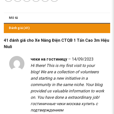
Mô tả
Đánh giá (41)
41 đánh giá cho
Xe Nâng Điện CTQB 1 Tấn Cao 3m Hiệu
Niuli
чеки на гостиницу
–
14/09/2023
Hi there! This is my first visit to your
blog! We are a collection of volunteers
and starting a new initiative in a
community in the same niche. Your blog
provided us valuable information to work
on. You have done a extraordinary job!
гостиничные чеки москва купить с
подтверждением