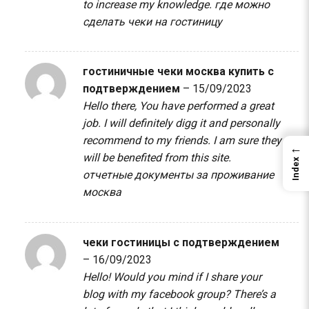
to increase my knowledge.
где можно
сделать чеки на гостиницу
гостиничные чеки москва купить с
подтверждением
–
15/09/2023
Hello there, You have performed a great
job. I will definitely digg it and personally
recommend to my friends. I am sure they
←
will be benefited from this site.
Index
отчетные документы за проживание
москва
чеки гостиницы с подтверждением
–
16/09/2023
Hello! Would you mind if I share your
blog with my facebook group? There’s a