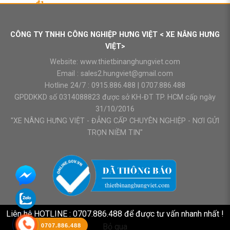
₫
1
CÔNG TY TNHH CÔNG NGHIỆP HƯNG VIỆT < XE NÂNG HƯNG
VIỆT>
Website:
www.thietbinanghungviet.com
Email :
sales2.hungviet@gmail.com
Hotline 24/7 :
0915.886.488
|
0707.886.488
GPDDKKD số 0314088823 được sở KH-ĐT TP. HCM cấp ngày
31/10/2016
"XE NÂNG HƯNG VIỆT - ĐẲNG CẤP CHUYÊN NGHIỆP - NƠI GỬI
TRỌN NIỀM TIN"
Liên hệ HOTLINE : 0707.886.488 để được tư vấn nhanh nhất !
Bỏ qua
0707.886.488