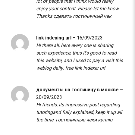
lot of people that I think would really
enjoy your content. Please let me know.
Thanks
сделать гостиничный чек
link indexing url
–
16/09/2023
Hi there all, here every one is sharing
such experience, thus it’s good to read
this website, and I used to pay a visit this
weblog daily.
free link indexer url
документы на гостиницу в москве
–
20/09/2023
Hi friends, its impressive post regarding
tutoringand fully explained, keep it up all
the time.
гостиничные чеки куплю