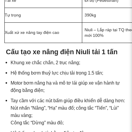
Tài xế
Đi bộ (Pedestrian)
Tự trọng
390kg
Niuli – Lắp ráp tại TQ t
Xuất xứ xe nâng tay điện cao
mới 100%
Cấu tạo xe nâng điện Niuli tải 1 tấn
Khung xe chắc chắn, 2 trục nâng;
Hệ thống bơm thuỷ lực chịu tải trọng 1.5 tấn;
Motor bơm nâng hạ và mô tơ lái giúp xe vận hành tự
động bằng điện;
Tay cầm với các nút bấm giúp điều khiển dễ dàng hơn:
Nút nhấn “Nâng”, “Hạ” màu đổ; công tắc “Tiến”, “Lùi”
màu vàng;
Công tắc “Dừng” màu đỏ;