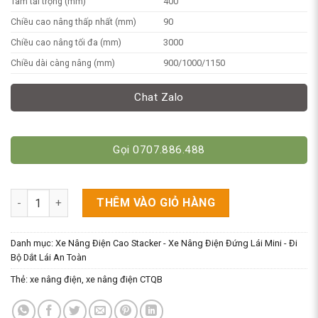
Tâm tải trọng (mm)
400
Chiều cao nâng thấp nhất (mm)
90
Chiều cao nâng tối đa (mm)
3000
Chiều dài càng nâng (mm)
900/1000/1150
Chat Zalo
Gọi 0707.886.488
Xe Nâng Điện CTQB 1 Tấn Cao 3m Hiệu Niuli số lượng
THÊM VÀO GIỎ HÀNG
Danh mục:
Xe Nâng Điện Cao Stacker - Xe Nâng Điện Đứng Lái Mini - Đi
Bộ Dắt Lái An Toàn
Thẻ:
xe nâng điện
,
xe nâng điện CTQB