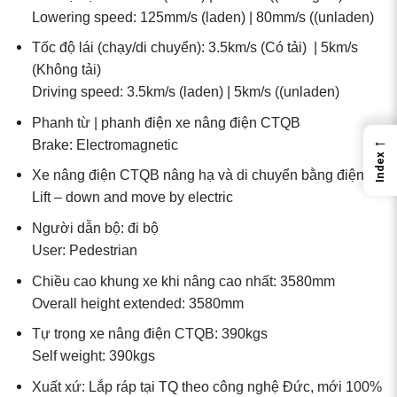
Lowering speed: 125mm/s (laden) | 80mm/s ((unladen)
Tốc độ lái (chạy/di chuyển): 3.5km/s (Có tải) | 5km/s
(Không tải)
Driving speed: 3.5km/s (laden) | 5km/s ((unladen)
Phanh từ | phanh điện xe nâng điện CTQB
←
Brake: Electromagnetic
Index
Xe nâng điện CTQB nâng hạ và di chuyển bằng điện
Lift – down and move by electric
Người dẫn bộ: đi bộ
User: Pedestrian
Chiều cao khung xe khi nâng cao nhất: 3580mm
Overall height extended: 3580mm
Tự trọng xe nâng điện CTQB: 390kgs
Self weight: 390kgs
Xuất xứ: Lắp ráp tại TQ theo công nghệ Đức, mới 100%