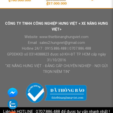
Giá
Giá
₫
37.000.000
gốc
hiện
là:
tại
₫39.000.000.
là:
₫37.000.000.
CÔNG TY TNHH CÔNG NGHIỆP HƯNG VIỆT < XE NÂNG HƯNG
VIỆT>
Website:
www.thietbinanghungviet.com
Email :
sales2.hungviet@gmail.com
Hotline 24/7 :
0915.886.488
|
0707.886.488
GPDDKKD số 0314088823 được sở KH-ĐT TP. HCM cấp ngày
31/10/2016
"XE NÂNG HƯNG VIỆT - ĐẲNG CẤP CHUYÊN NGHIỆP - NƠI GỬI
TRỌN NIỀM TIN"
Liên hệ HOTLINE : 0707.886.488 để được tư vấn nhanh nhất !