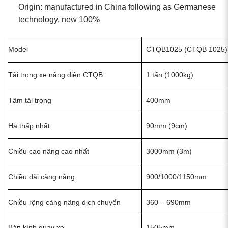
Origin: manufactured in China following as Germanese
technology, new 100%
Model
CTQB1025 (CTQB 1025)
Tải trọng xe nâng điện CTQB
1 tấn (1000kg)
Tâm tải trọng
400mm
Hạ thấp nhất
90mm (9cm)
Chiều cao nâng cao nhất
3000mm (3m)
Chiều dài càng nâng
900/1000/1150mm
Chiều rộng càng nâng dịch chuyển
360 – 690mm
Bán kính quay xe
1505mm