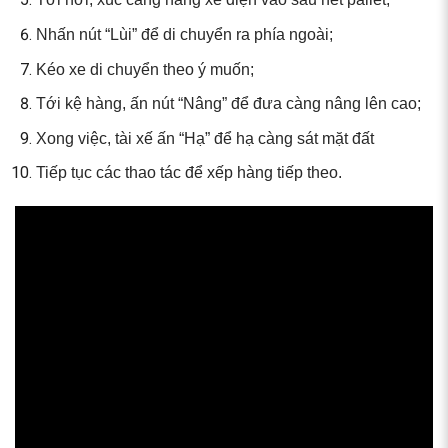
Nhấn nút “Lùi” để di chuyển ra phía ngoài;
Kéo xe di chuyển theo ý muốn;
Tới kệ hàng, ấn nút “Nâng” để đưa càng nâng lên cao;
Xong việc, tài xế ấn “Hạ” để hạ càng sát mặt đất
Tiếp tục các thao tác để xếp hàng tiếp theo.