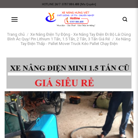
Skip
HOTLINE 24/7 : 0707.886.488 [Ms Quyên]
to
content
Trang chủ
/
Xe Nâng Điện Tự Động - Xe Nâng Tay Điện Đi Bộ Lái Dùng
Bình Ắc Quy/ Pin Lithium 1 Tấn, 1.5 Tấn, 2 Tấn, 3 Tấn Giá Rẻ
/
Xe Nâng
Tay Điện Thấp - Pallet Mover Truck Kéo Pallet Chạy Điện