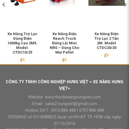
Xe Nâng Trợ Lực
Xe Nâng Điện
Xe Nâng Điện
Dùng Điện
Reach Truck
Trợ Lực 2 Tấn
1000kg Cao 2M5.
Đứng Lái Mini
2M. Model
Model:
NRS – Dùng Cho
CTDC20/20
CTDC10/25
Mọi Pallet
₫
1
₫
1
₫
1
CÔNG TY TNHH CÔNG NGHIỆP HƯNG VIỆT < XE NÂNG HƯNG
VIỆT>
Website:
www.thietbinanghungviet.com
Email :
sales2.hungviet@gmail.com
Hotline 24/7 :
0915.886.488
|
0707.886.488
GPDDKKD số 0314088823 được sở KH-ĐT TP. HCM cấp ngày
31/10/2016