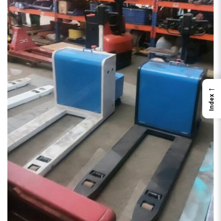
←
Index