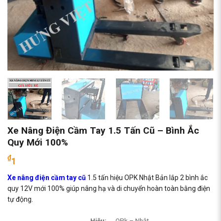
Xe Nâng Điện Cầm Tay 1.5 Tấn Cũ – Bình Ắc
Quy Mới 100%
₫
1
Xe nâng điện cầm tay cũ
1.5 tấn hiệu OPK Nhật Bản lắp 2 bình ắc
quy 12V mới 100% giúp nâng hạ và di chuyển hoàn toàn bằng điện
tự động.
Hiệu:
OPk – Nhật