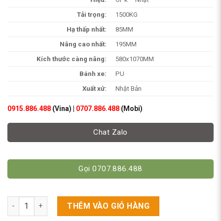
Tải trọng:
1500KG
Hạ thấp nhất:
85MM
Nâng cao nhất:
195MM
Kích thước càng nâng:
580x1070MM
Bánh xe:
PU
Xuất xứ:
Nhật Bản
0915.886.488
(Vina) |
0707.886.488
(Mobi)
Chat Zalo
Gọi 0707.886.488
Xe Nâng Điện Cầm Tay 1.5 Tấn Cũ - Bình Ắc Quy Mới 100% số l
THÊM VÀO GIỎ HÀNG