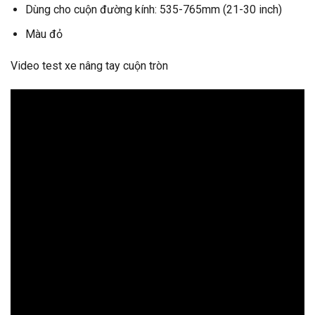
Dùng cho cuộn đường kính: 535-765mm (21-30 inch)
Màu đỏ
Video test xe nâng tay cuộn tròn