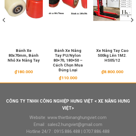
Bánh Xe
Bánh Xe Nâng
Xe Nâng Tay Cao
80x70mm, Bánh
Tay PU/Nylon
500kg Lên 1M2.
Nhỏ Xe Nâng Tay
80×70, 180×50 –
HS05/12
Cách Chọn Mua
Đúng Loại
₫
180.000
₫
8.800.000
₫
110.000
CÔNG TY TNHH CÔNG NGHIỆP HƯNG VIỆT < XE NÂNG HƯNG
VIỆT>
Website:
www.thietbinanghungviet.com
Email :
sales2.hungviet@gmail.com
Hotline 24/7 :
0915.886.488
|
0707.886.488