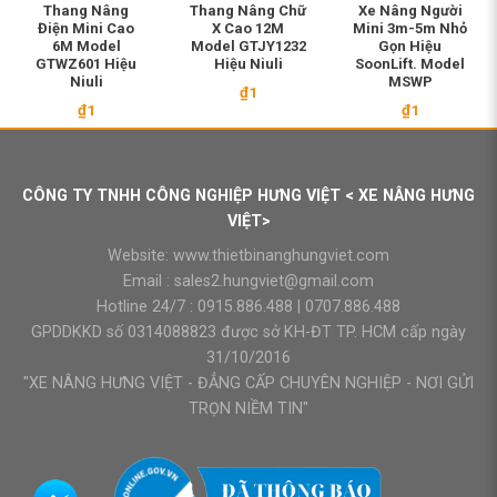
Thang Nâng
Thang Nâng Chữ
Xe Nâng Người
Điện Mini Cao
X Cao 12M
Mini 3m-5m Nhỏ
6M Model
Model GTJY1232
Gọn Hiệu
GTWZ601 Hiệu
Hiệu Niuli
SoonLift. Model
Niuli
MSWP
₫
1
₫
1
₫
1
CÔNG TY TNHH CÔNG NGHIỆP HƯNG VIỆT < XE NÂNG HƯNG
VIỆT>
Website:
www.thietbinanghungviet.com
Email :
sales2.hungviet@gmail.com
Hotline 24/7 :
0915.886.488
|
0707.886.488
GPDDKKD số 0314088823 được sở KH-ĐT TP. HCM cấp ngày
31/10/2016
"XE NÂNG HƯNG VIỆT - ĐẲNG CẤP CHUYÊN NGHIỆP - NƠI GỬI
TRỌN NIỀM TIN"