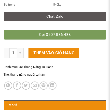
Tự trọng
540kg
Chat Zalo
Gọi 0707.886.488
Thang Nâng Người Tự Hành GTJZ0324 Cao 3M Tải 240Kg số lư
THÊM VÀO GIỎ HÀNG
Danh mục:
Xe Thang Nâng Tự Hành
Thẻ:
thang nâng người tự hành
Mô tả