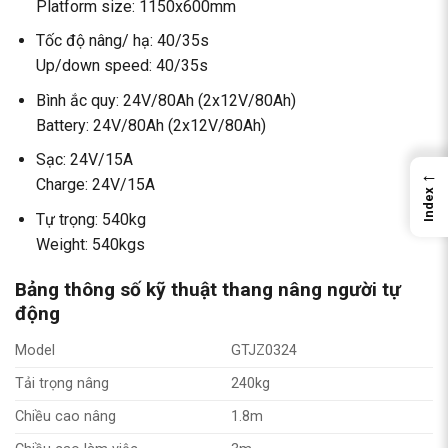
Platform size: 1150x600mm
Tốc độ nâng/ hạ: 40/35s
Up/down speed: 40/35s
Bình ắc quy: 24V/80Ah (2x12V/80Ah)
Battery: 24V/80Ah (2x12V/80Ah)
Sạc: 24V/15A
←
Charge: 24V/15A
Index
Tự trọng: 540kg
Weight: 540kgs
Bảng thông số kỹ thuật thang nâng người tự
động
Model
GTJZ0324
Tải trọng nâng
240kg
Chiều cao nâng
1.8m