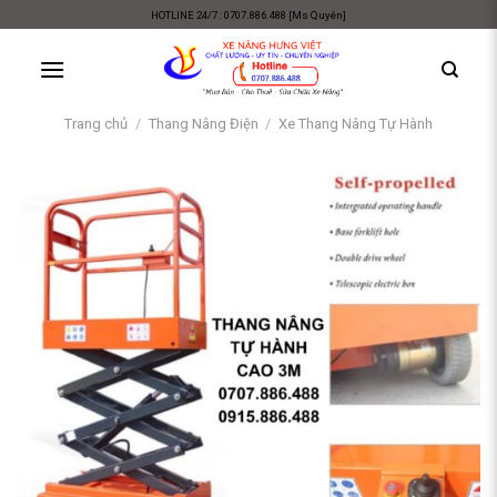
Skip
HOTLINE 24/7 : 0707.886.488 [Ms Quyên]
to
content
Trang chủ
/
Thang Nâng Điện
/
Xe Thang Nâng Tự Hành