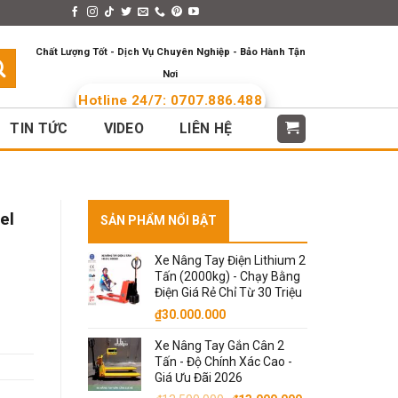
s > Menus
Languages
Chất Lượng Tốt - Dịch Vụ Chuyên Nghiệp - Bảo Hành Tận
Nơi
Hotline 24/7: 0707.886.488
TIN TỨC
VIDEO
LIÊN HỆ
el
SẢN PHẨM NỔI BẬT
Xe Nâng Tay Điện Lithium 2
Tấn (2000kg) - Chạy Bằng
Điện Giá Rẻ Chỉ Từ 30 Triệu
₫
30.000.000
Xe Nâng Tay Gắn Cân 2
Tấn - Độ Chính Xác Cao -
Giá Ưu Đãi 2026