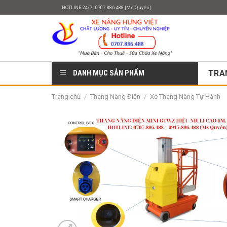
Skip
HOTLINE 24/7 : 0707.886.488 [Ms Quyên]
to
content
DANH MỤC SẢN PHẨM
TRA
Trang chủ
/
Thang Nâng Điện
/
Xe Thang Nâng Tự Hành