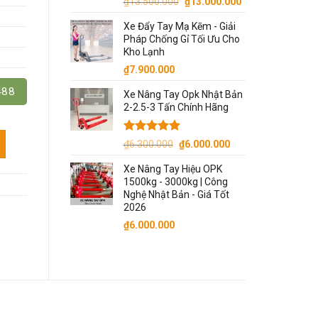
Giá
Giá
₫
13.500.000
₫
13.000.000
gốc
hiện
Xe Đẩy Tay Mạ Kẽm - Giải
là:
tại
Pháp Chống Gỉ Tối Ưu Cho
₫13.500.000.
là:
Kho Lạnh
₫13.000.000.
₫
7.900.000
488
Xe Nâng Tay Opk Nhật Bản
2-2.5-3 Tấn Chính Hãng
1 Hiệu Niuli số lượng
Được xếp
Giá
Giá
₫
6.300.000
₫
6.000.000
hạng
5.00
gốc
hiện
5 sao
Xe Nâng Tay Hiệu OPK
là:
tại
1500kg - 3000kg | Công
₫6.300.000.
là:
Nghệ Nhật Bản - Giá Tốt
₫6.000.000.
2026
₫
6.000.000