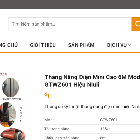
Assign a menu in Theme Option
Tìm
kiếm:
NG CHỦ
GIỚI THIỆU
SẢN PHẨM
DỊCH VỤ
Thang Nâng Điện Mini Cao 6M Mod
GTWZ601 Hiệu Niuli
₫
1
Thông số kỹ thuật thang nâng điện mini hiệu Niuli
Model
GTWZ601
Tải trọng nâng
125kg
Chiều cao sàn nâng
6m