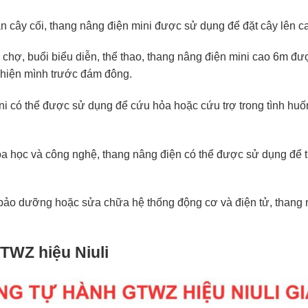
n cây cối, thang nâng điện mini được sử dụng để đặt cây lên ca
i chợ, buổi biểu diễn, thể thao, thang nâng điện mini cao 6m đư
ể hiện mình trước đám đông.
ni có thể được sử dụng để cứu hỏa hoặc cứu trợ trong tình hu
 học và công nghệ, thang nâng điện có thể được sử dụng để tiế
t, bảo dưỡng hoặc sửa chữa hệ thống động cơ và điện tử, thang
GTWZ hiệu Niuli