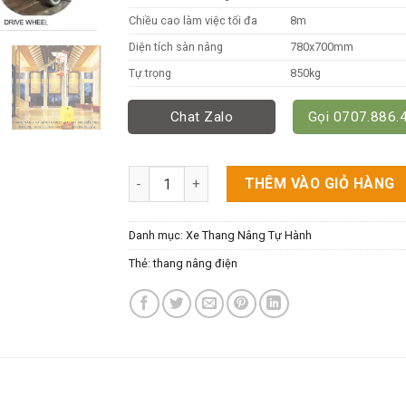
Chiều cao làm việc tối đa
8m
Diện tích sàn nâng
780x700mm
Tự trọng
850kg
Chat Zalo
Gọi 0707.886.
Thang Nâng Điện Mini Cao 6M Model GTWZ60
THÊM VÀO GIỎ HÀNG
Danh mục:
Xe Thang Nâng Tự Hành
Thẻ:
thang nâng điện