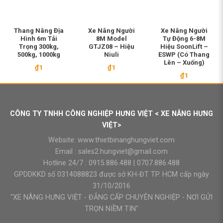
Thang Nâng Địa
Xe Nâng Người
Xe Nâng Người
Hình 6m Tải
8M Model
Tự Động 6-8M
Trọng 300kg,
GTJZ08 – Hiệu
Hiệu SoonLift –
500kg, 1000kg
Niuli
ESWP (Có Thang
Lên – Xuống)
₫
1
₫
1
₫
1
CÔNG TY TNHH CÔNG NGHIỆP HƯNG VIỆT < XE NÂNG HƯNG
VIỆT>
Website:
www.thietbinanghungviet.com
Email :
sales2.hungviet@gmail.com
Hotline 24/7 :
0915.886.488
|
0707.886.488
GPDDKKD số 0314088823 được sở KH-ĐT TP. HCM cấp ngày
31/10/2016
"XE NÂNG HƯNG VIỆT - ĐẲNG CẤP CHUYÊN NGHIỆP - NƠI GỬI
TRỌN NIỀM TIN"