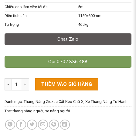
Chiều cao làm việc tối đa
5m
Diện tích sàn
1150x600mm
Tự trọng
465kg
Chat Zalo
Gọi 0707.886.488
Xe Nâng Người Mini Cao 3M Model GTJY0324 Hiệu Niuli số lượ
THÊM VÀO GIỎ HÀNG
Danh mục:
Thang Nâng Ziczac Cắt Kéo Chữ X
,
Xe Thang Nâng Tự Hành
Thẻ:
thang nâng người
,
xe nâng người