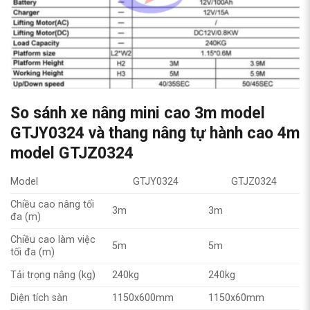
So sánh xe nâng mini cao 3m model
GTJY0324 và thang nâng tự hành cao 4m
model GTJZ0324
Model
GTJY0324
GTJZ0324
Chiều cao nâng tối
3m
3m
đa (m)
Chiều cao làm việc
5m
5m
tối đa (m)
Tải trọng nâng (kg)
240kg
240kg
Diện tích sàn
1150x600mm
1150x60mm