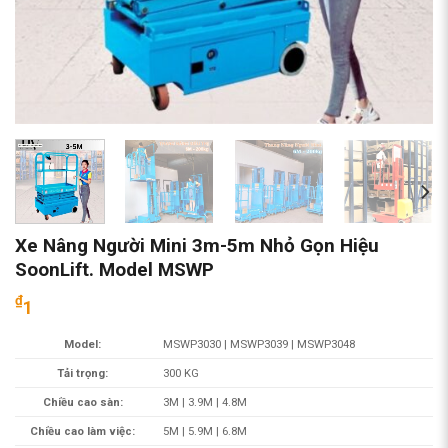
Xe Nâng Người Mini 3m-5m Nhỏ Gọn Hiệu
SoonLift. Model MSWP
₫
1
Model:
MSWP3030 | MSWP3039 | MSWP3048
Tải trọng:
300 KG
Chiều cao sàn:
3M | 3.9M | 4.8M
Chiều cao làm việc:
5M | 5.9M | 6.8M