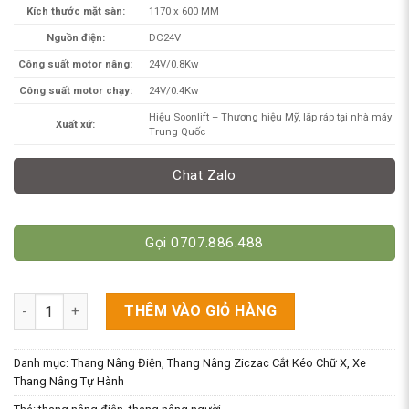
Kích thước mặt sàn:
1170 x 600 MM
Nguồn điện:
DC24V
Công suất motor nâng:
24V/0.8Kw
Công suất motor chạy:
24V/0.4Kw
Hiệu Soonlift – Thương hiệu Mỹ, lắp ráp tại nhà máy
Xuất xứ:
Trung Quốc
Chat Zalo
Gọi 0707.886.488
Xe Nâng Người Mini 3m-5m Nhỏ Gọn Hiệu SoonLift. Model MS
THÊM VÀO GIỎ HÀNG
Danh mục:
Thang Nâng Điện
,
Thang Nâng Ziczac Cắt Kéo Chữ X
,
Xe
Thang Nâng Tự Hành