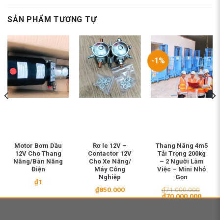
SẢN PHẨM TƯƠNG TỰ
-1%
Motor Bơm Dầu
Rơ le 12V –
Thang Nâng 4m5
12V Cho Thang
Contactor 12V
Tải Trọng 200kg
Nâng/Bàn Nâng
Cho Xe Nâng/
– 2 Người Làm
Điện
Máy Công
Việc – Mini Nhỏ
Nghiệp
Gọn
₫
1
₫
850.000
₫
71.000.000
Giá
Giá
₫
70.000.000
gốc
hiện
là:
tại
₫71.000.000.
là: