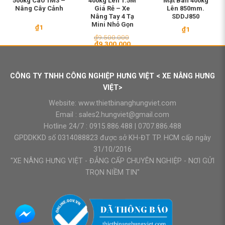
500kg Cao 1M3 –
400kg Lên 1.5M
Mặt Bàn 400kg
Nâng Cây Cảnh
Giá Rẻ – Xe
Lên 850mm.
Nâng Tay 4 Tạ
SDDJ850
Mini Nhỏ Gọn
₫
1
₫
1
₫
9.500.000
Giá
Giá
₫
9.300.000
gốc
hiện
là:
tại
₫9.500.000.
là:
₫9.300.000.
CÔNG TY TNHH CÔNG NGHIỆP HƯNG VIỆT < XE NÂNG HƯNG
VIỆT>
Website:
www.thietbinanghungviet.com
Email :
sales2.hungviet@gmail.com
Hotline 24/7 :
0915.886.488
|
0707.886.488
GPDDKKD số 0314088823 được sở KH-ĐT TP. HCM cấp ngày
31/10/2016
"XE NÂNG HƯNG VIỆT - ĐẲNG CẤP CHUYÊN NGHIỆP - NƠI GỬI
TRỌN NIỀM TIN"