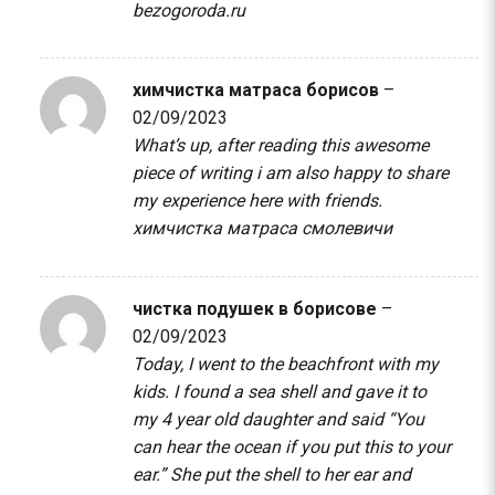
bezogoroda.ru
химчистка матраса борисов
–
02/09/2023
What’s up, after reading this awesome
piece of writing i am also happy to share
my experience here with friends.
химчистка матраса смолевичи
чистка подушек в борисове
–
02/09/2023
Today, I went to the beachfront with my
kids. I found a sea shell and gave it to
my 4 year old daughter and said “You
can hear the ocean if you put this to your
ear.” She put the shell to her ear and