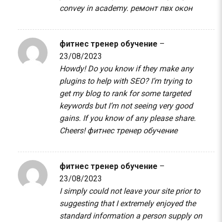
convey in academy.
ремонт пвх окон
фитнес тренер обучение
–
23/08/2023
Howdy! Do you know if they make any
plugins to help with SEO? I’m trying to
get my blog to rank for some targeted
keywords but I’m not seeing very good
gains. If you know of any please share.
Cheers!
фитнес тренер обучение
фитнес тренер обучение
–
23/08/2023
I simply could not leave your site prior to
suggesting that I extremely enjoyed the
standard information a person supply on