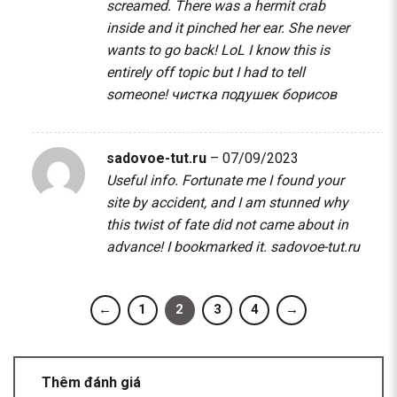
screamed. There was a hermit crab
inside and it pinched her ear. She never
wants to go back! LoL I know this is
entirely off topic but I had to tell
someone!
чистка подушек борисов
sadovoe-tut.ru
–
07/09/2023
Useful info. Fortunate me I found your
site by accident, and I am stunned why
this twist of fate did not came about in
advance! I bookmarked it.
sadovoe-tut.ru
←
1
2
3
4
→
Thêm đánh giá