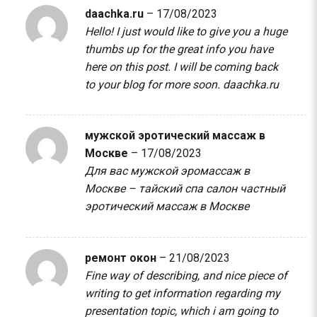
daachka.ru
–
17/08/2023
Hello! I just would like to give you a huge
thumbs up for the great info you have
here on this post. I will be coming back
to your blog for more soon.
daachka.ru
мужской эротический массаж в
Москве
–
17/08/2023
Для вас мужской эромассаж в
Москве – тайский спа салон
частный
эротический массаж в Москве
ремонт окон
–
21/08/2023
Fine way of describing, and nice piece of
writing to get information regarding my
presentation topic, which i am going to