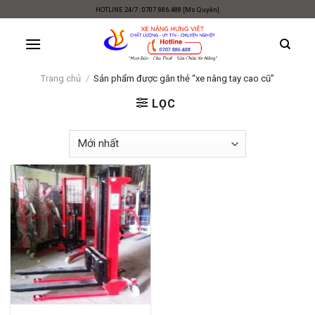
Skip
HOTLINE 24/7 : 0707.886.488 [Ms Quyên]
to
content
Trang chủ
/
Sản phẩm được gắn thẻ “xe nâng tay cao cũ”
LỌC