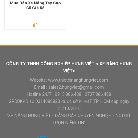
Mua Bán Xe Nâng Tay Cao
Cũ Giá Rẻ
₫
1
CÔNG TY TNHH CÔNG NGHIỆP HƯNG VIỆT < XE NÂNG HƯNG
VIỆT>
Website:
www.thietbinanghungviet.com
Email :
sales2.hungviet@gmail.com
Hotline 24/7 :
0915.886.488
|
0707.886.488
GPDDKKD số 0314088823 được sở KH-ĐT TP. HCM cấp ngày
31/10/2016
"XE NÂNG HƯNG VIỆT - ĐẲNG CẤP CHUYÊN NGHIỆP - NƠI GỬI
TRỌN NIỀM TIN"