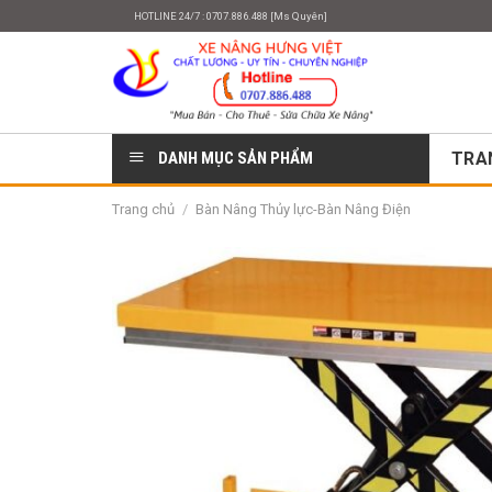
Skip
HOTLINE 24/7 : 0707.886.488 [Ms Quyên]
to
content
DANH MỤC SẢN PHẨM
TRA
Trang chủ
/
Bàn Nâng Thủy lực-Bàn Nâng Điện