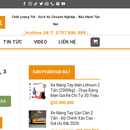
s > Menus
Languages
Chất Lượng Tốt - Dịch Vụ Chuyên Nghiệp - Bảo Hành Tận
Nơi
Hotline 24/7: 0707.886.488
TIN TỨC
VIDEO
LIÊN HỆ
, 3
SẢN PHẨM NỔI BẬT
Xe Nâng Tay Điện Lithium 2
Tấn (2000kg) - Chạy Bằng
Điện Giá Rẻ Chỉ Từ 30 Triệu
488
₫
30.000.000
Xe Nâng Tay Gắn Cân 2
Tấn - Độ Chính Xác Cao -
Nhỏ Gọn. Model HW số lượng
Giá Ưu Đãi 2026