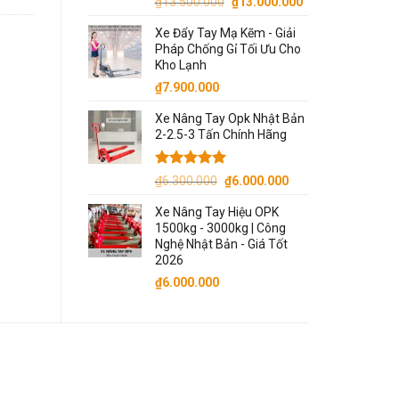
Giá
Giá
₫
13.500.000
₫
13.000.000
gốc
hiện
Xe Đẩy Tay Mạ Kẽm - Giải
là:
tại
Pháp Chống Gỉ Tối Ưu Cho
₫13.500.000.
là:
Kho Lạnh
₫13.000.000.
₫
7.900.000
Xe Nâng Tay Opk Nhật Bản
2-2.5-3 Tấn Chính Hãng
Được xếp
Giá
Giá
₫
6.300.000
₫
6.000.000
hạng
5.00
gốc
hiện
5 sao
Xe Nâng Tay Hiệu OPK
là:
tại
1500kg - 3000kg | Công
₫6.300.000.
là:
Nghệ Nhật Bản - Giá Tốt
₫6.000.000.
2026
₫
6.000.000