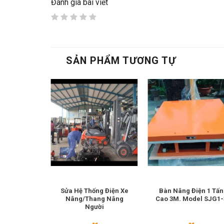
Đánh giá bài viết
SẢN PHẨM TƯƠNG TỰ
àng 1000kg
Sửa Hệ Thống Điện Xe
Bàn Nâng Điện 1 Tấn
del SJG1-5
Nâng/Thang Nâng
Cao 3M. Model SJG1-
Người