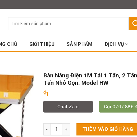
Assign a menu in Theme Option
Tìm
kiếm:
NG CHỦ
GIỚI THIỆU
SẢN PHẨM
DỊCH VỤ
Bàn Nâng Điện 1M Tải 1 Tấn, 2 Tấn
Tấn Nhỏ Gọn. Model HW
₫
1
Chat Zalo
Gọi 0707.886.
Bàn Nâng Điện 1M Tải 1 Tấn, 2 Tấn, 3 Tấn 
THÊM VÀO GIỎ HÀNG