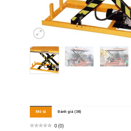
Mô tả
Đánh giá (38)
0
(
0
)