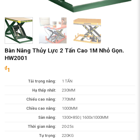
Bàn Nâng Thủy Lực 2 Tấn Cao 1M Nhỏ Gọn.
HW2001
₫
1
Tải trọng nâng:
1 TẤN
Hạ thấp nhất:
230MM
Chiểu cao nâng:
770MM
Chiều cao nâng:
1000MM
Sàn nâng:
1300×850 | 1600x1000MM
Thời gian nâng:
20-25s
Tự trọng:
220KG