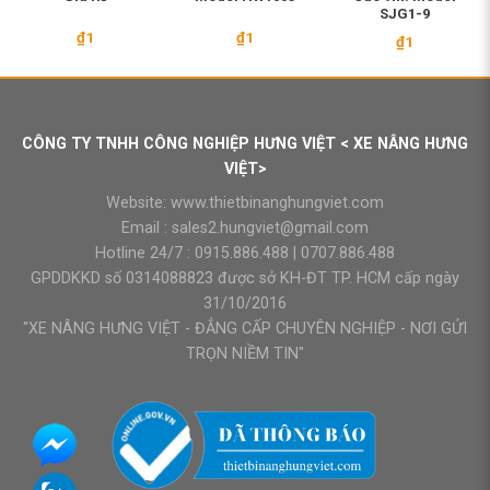
SJG1-9
₫
1
₫
1
₫
1
000.000.
CÔNG TY TNHH CÔNG NGHIỆP HƯNG VIỆT < XE NÂNG HƯNG
VIỆT>
Website:
www.thietbinanghungviet.com
Email :
sales2.hungviet@gmail.com
Hotline 24/7 :
0915.886.488
|
0707.886.488
GPDDKKD số 0314088823 được sở KH-ĐT TP. HCM cấp ngày
31/10/2016
"XE NÂNG HƯNG VIỆT - ĐẲNG CẤP CHUYÊN NGHIỆP - NƠI GỬI
TRỌN NIỀM TIN"