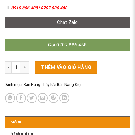
LH:
0915.886.488 | 0707.886.488
Chat Zalo
Gọi 0707.886.488
Bàn Nâng Thủy Lực 2 Tấn Cao 1M Nhỏ Gọn. HW2001 số lượng
THÊM VÀO GIỎ HÀNG
Danh mục:
Bàn Nâng Thủy lực-Bàn Nâng Điện
Mô tả
Đánh giá (0)