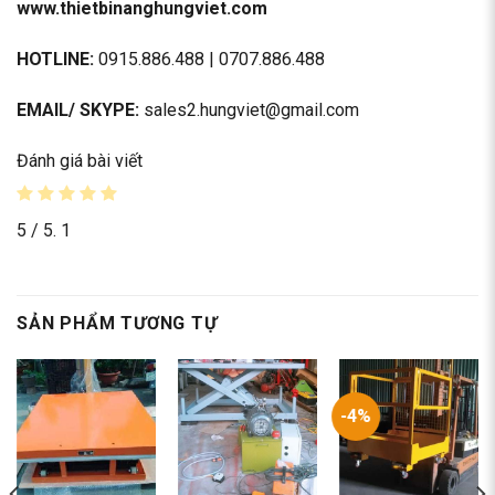
www.thietbinanghungviet.com
HOTLINE:
0915.886.488 | 0707.886.488
EMAIL/ SKYPE:
sales2.hungviet@gmail.com
Đánh giá bài viết
5
/ 5.
1
SẢN PHẨM TƯƠNG TỰ
-4%