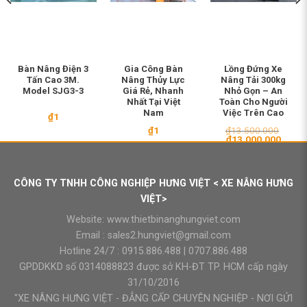
Bàn Nâng Điện 3
Gia Công Bàn
Lồng Đứng Xe
Tấn Cao 3M.
Nâng Thủy Lực
Nâng Tải 300kg
Model SJG3-3
Giá Rẻ, Nhanh
Nhỏ Gọn – An
Nhất Tại Việt
Toàn Cho Người
Nam
Việc Trên Cao
₫
1
₫
1
₫
13.500.000
Giá
Giá
₫
13.000.000
gốc
hiện
là:
tại
₫13.500.000.
là:
₫13.0
CÔNG TY TNHH CÔNG NGHIỆP HƯNG VIỆT < XE NÂNG HƯNG
VIỆT>
Website:
www.thietbinanghungviet.com
Email :
sales2.hungviet@gmail.com
Hotline 24/7 :
0915.886.488
|
0707.886.488
GPDDKKD số 0314088823 được sở KH-ĐT TP. HCM cấp ngày
31/10/2016
"XE NÂNG HƯNG VIỆT - ĐẲNG CẤP CHUYÊN NGHIỆP - NƠI GỬI