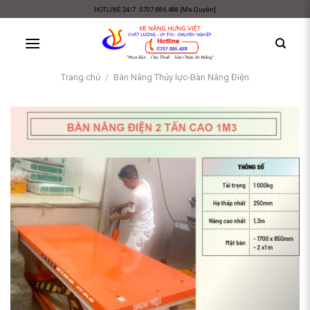
Skip
HOTLINE 24/7 : 0707.886.488 [Ms Quyên]
to
content
Trang chủ
/
Bàn Nâng Thủy lực-Bàn Nâng Điện