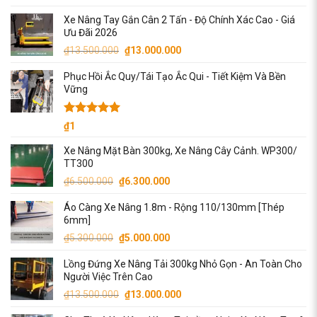
gốc
hiện
Xe Nâng Tay Gắn Cân 2 Tấn - Độ Chính Xác Cao - Giá
là:
tại
Ưu Đãi 2026
₫5.000.000.
là:
Giá
Giá
₫
13.500.000
₫
13.000.000
₫4.700.000.
gốc
hiện
Phục Hồi Ắc Quy/Tái Tạo Ắc Qui - Tiết Kiệm Và Bền
là:
tại
Vững
₫13.500.000.
là:
₫13.000.000.
Được xếp
₫
1
hạng
5.00
5 sao
Xe Nâng Mặt Bàn 300kg, Xe Nâng Cây Cảnh. WP300/
TT300
Giá
Giá
₫
6.500.000
₫
6.300.000
gốc
hiện
Áo Càng Xe Nâng 1.8m - Rộng 110/130mm [Thép
là:
tại
6mm]
₫6.500.000.
là:
Giá
Giá
₫
5.300.000
₫
5.000.000
₫6.300.000.
gốc
hiện
Lồng Đứng Xe Nâng Tải 300kg Nhỏ Gọn - An Toàn Cho
là:
tại
Người Việc Trên Cao
₫5.300.000.
là:
Giá
Giá
₫
13.500.000
₫
13.000.000
₫5.000.000.
gốc
hiện