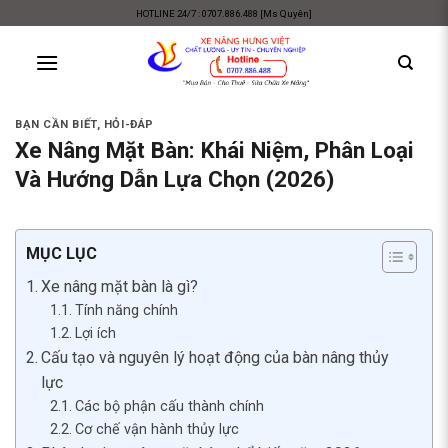
Skip
HOTLINE 24/7 : 0707.886.488 [Ms Quyên]
to
content
BẠN CẦN BIẾT
,
HỎI-ĐÁP
Xe Nâng Mặt Bàn: Khái Niệm, Phân Loại
Và Hướng Dẫn Lựa Chọn (2026)
MỤC LỤC
Xe nâng mặt bàn là gì?
Tính năng chính
Lợi ích
Cấu tạo và nguyên lý hoạt động của bàn nâng thủy
lực
Các bộ phận cấu thành chính
Cơ chế vận hành thủy lực