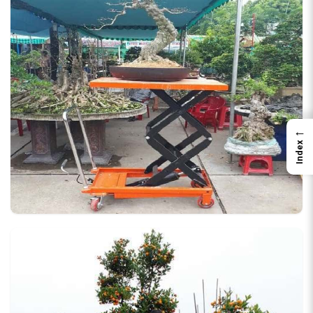
←
Index