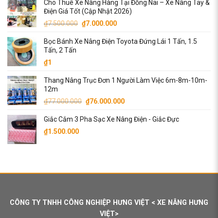
Cho Thuê Xe Nâng Hàng Tại Đồng Nai – Xe Nâng Tay &
là:
tại
Điện Giá Tốt (Cập Nhật 2026)
₫13.500.000.
là:
Giá
Giá
₫
7.500.000
₫
7.000.000
₫13.000.000.
gốc
hiện
Bọc Bánh Xe Nâng Điện Toyota Đứng Lái 1 Tấn, 1.5
là:
tại
Tấn, 2 Tấn
₫7.500.000.
là:
₫
1
₫7.000.000.
Thang Nâng Trục Đơn 1 Người Làm Việc 6m-8m-10m-
12m
Giá
Giá
₫
77.000.000
₫
76.000.000
gốc
hiện
Giắc Cắm 3 Pha Sạc Xe Nâng Điện - Giắc Đực
là:
tại
₫77.000.000.
là:
₫
1.500.000
₫76.000.000.
CÔNG TY TNHH CÔNG NGHIỆP HƯNG VIỆT < XE NÂNG HƯNG
VIỆT>