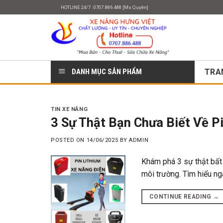
Skip
HOTLINE 24/7 : 0707.886.488 [Ms Quyên]
to
content
DANH MỤC SẢN PHẨM
TRA
TIN XE NÂNG
3 Sự Thật Bạn Chưa Biết Về P
POSTED ON
14/06/2025
BY
ADMIN
Khám phá 3 sự thật bất 
môi trường. Tìm hiểu nga
CONTINUE READING
→