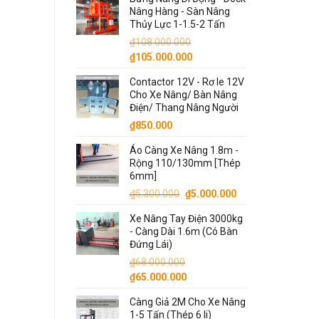
là:
tại
Nâng Hàng - Sàn Nâng
₫13.500.000.
là:
Thủy Lực 1-1.5-2 Tấn
₫13.000.000.
₫
108.000.000
Giá
Giá
₫
105.000.000
gốc
hiện
Contactor 12V - Rơ le 12V
là:
tại
Cho Xe Nâng/ Bàn Nâng
₫108.000.000.
là:
Điện/ Thang Nâng Người
₫105.000.000.
₫
850.000
Áo Càng Xe Nâng 1.8m -
Rộng 110/130mm [Thép
6mm]
Giá
Giá
₫
5.300.000
₫
5.000.000
gốc
hiện
Xe Nâng Tay Điện 3000kg
là:
tại
- Càng Dài 1.6m (Có Bàn
₫5.300.000.
là:
Đứng Lái)
₫5.000.000.
₫
68.000.000
Giá
Giá
₫
65.000.000
gốc
hiện
Càng Giả 2M Cho Xe Nâng
là:
tại
1-5 Tấn (Thép 6 li)