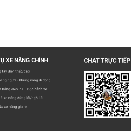
VỤ XE NÂNG CHÍNH
CHAT TRỰC TIẾP
 tay điện thấp/cao
âng người - Khung nâng di động
e nâng điện PU – Bọc bánh xe
ê xe nâng đứng lái/ngồi lái
a xe nâng giá rẻ