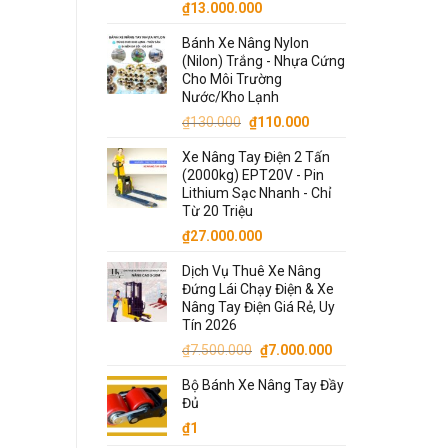
hạng
5.00
Giá
Giá
₫
13.000.000
5 sao
gốc
hiện
Bánh Xe Nâng Nylon
là:
tại
(Nilon) Trắng - Nhựa Cứng
₫13.500.000.
là:
Cho Môi Trường
₫13.000.000.
Nước/Kho Lạnh
Giá
Giá
₫
130.000
₫
110.000
gốc
hiện
Xe Nâng Tay Điện 2 Tấn
là:
tại
(2000kg) EPT20V - Pin
₫130.000.
là:
Lithium Sạc Nhanh - Chỉ
₫110.000.
Từ 20 Triệu
₫
27.000.000
Dịch Vụ Thuê Xe Nâng
Đứng Lái Chạy Điện & Xe
Nâng Tay Điện Giá Rẻ, Uy
Tín 2026
Giá
Giá
₫
7.500.000
₫
7.000.000
gốc
hiện
Bộ Bánh Xe Nâng Tay Đầy
là:
tại
Đủ
₫7.500.000.
là:
₫
1
₫7.000.000.