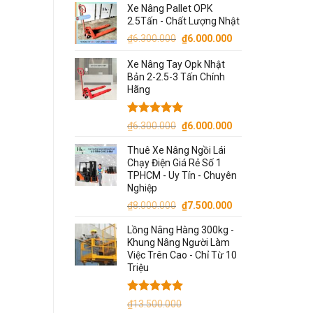
Xe Nâng Pallet OPK
là:
tại
2.5Tấn - Chất Lượng Nhật
₫9.000.000.
là:
Giá
Giá
₫
6.300.000
₫
6.000.000
₫7.900.000.
gốc
hiện
Xe Nâng Tay Opk Nhật
là:
tại
Bản 2-2.5-3 Tấn Chính
₫6.300.000.
là:
Hãng
₫6.000.000.
Được xếp
Giá
Giá
₫
6.300.000
₫
6.000.000
hạng
5.00
gốc
hiện
5 sao
Thuê Xe Nâng Ngồi Lái
là:
tại
Chạy Điện Giá Rẻ Số 1
₫6.300.000.
là:
TPHCM - Uy Tín - Chuyên
₫6.000.000.
Nghiệp
Giá
Giá
₫
8.000.000
₫
7.500.000
gốc
hiện
Lồng Nâng Hàng 300kg -
là:
tại
Khung Nâng Người Làm
₫8.000.000.
là:
Việc Trên Cao - Chỉ Từ 10
₫7.500.000.
Triệu
Được xếp
₫
13.500.000