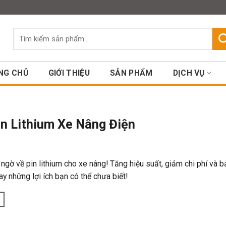
Assign a menu in Theme Option
Tìm
kiếm:
NG CHỦ
GIỚI THIỆU
SẢN PHẨM
DỊCH VỤ
in Lithium Xe Nâng Điện
ngờ về pin lithium cho xe nâng! Tăng hiệu suất, giảm chi phí và b
y những lợi ích bạn có thể chưa biết!