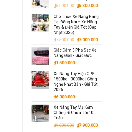
₫68.000.000.
là:
Giá
Giá
₫
5.500.000
₫
5.300.000
₫65.000.000.
gốc
hiện
Cho Thuê Xe Nâng Hàng
là:
tại
Tại Đồng Nai – Xe Nâng
₫5.500.000.
là:
Tay & Điện Giá Tốt (Cập
₫5.300.000.
Nhật 2026)
Giá
Giá
₫
7.500.000
₫
7.000.000
gốc
hiện
Giắc Cắm 3 Pha Sạc Xe
là:
tại
Nâng Điện - Giắc Đực
₫7.500.000.
là:
₫
1.500.000
₫7.000.000.
Xe Nâng Tay Hiệu OPK
1500kg - 3000kg | Công
Nghệ Nhật Bản - Giá Tốt
2026
₫
6.000.000
Xe Nâng Tay Mạ Kẽm
Chống Rỉ Chưa Tới 10
Triệu
Giá
Giá
₫
9.000.000
₫
7.900.000
gốc
hiện