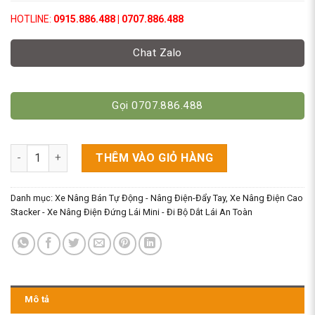
HOTLINE:
0915.886.488 | 0707.886.488
Chat Zalo
Gọi 0707.886.488
Xe Nâng Tay Điện Cao 2m - Tải 2 Tấn số lượng
THÊM VÀO GIỎ HÀNG
Danh mục:
Xe Nâng Bán Tự Động - Nâng Điện-Đẩy Tay
,
Xe Nâng Điện Cao
Stacker - Xe Nâng Điện Đứng Lái Mini - Đi Bộ Dắt Lái An Toàn
Mô tả