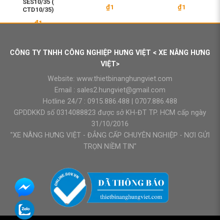
SES10/35 (
₫
1
₫
1
CTD10/35)
₫
1
CÔNG TY TNHH CÔNG NGHIỆP HƯNG VIỆT < XE NÂNG HƯNG
VIỆT>
Website:
www.thietbinanghungviet.com
Email :
sales2.hungviet@gmail.com
Hotline 24/7 :
0915.886.488
|
0707.886.488
GPDDKKD số 0314088823 được sở KH-ĐT TP. HCM cấp ngày
31/10/2016
"XE NÂNG HƯNG VIỆT - ĐẲNG CẤP CHUYÊN NGHIỆP - NƠI GỬI
TRỌN NIỀM TIN"