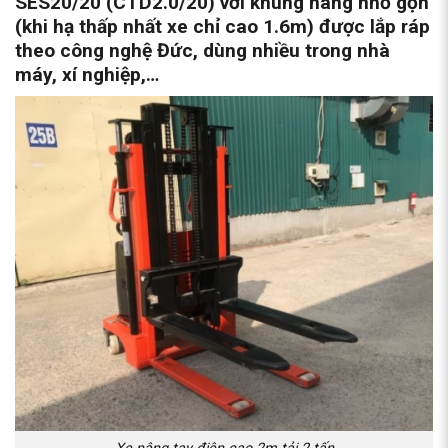
SES20/20 (CTD2.0/20) với khung nâng nhỏ gọn
(khi hạ thấp nhất xe chỉ cao 1.6m) được lắp ráp
theo công nghệ Đức, dùng nhiều trong nhà
máy, xí nghiệp,…
Xe nâng tay điện cao 2m tải 2 tấn