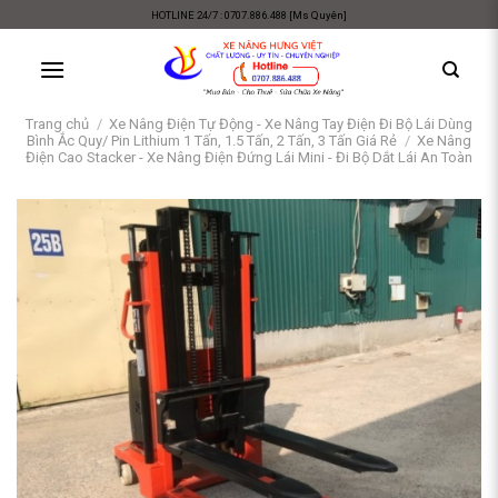
Skip
HOTLINE 24/7 : 0707.886.488 [Ms Quyên]
to
content
Trang chủ
/
Xe Nâng Điện Tự Động - Xe Nâng Tay Điện Đi Bộ Lái Dùng
Bình Ắc Quy/ Pin Lithium 1 Tấn, 1.5 Tấn, 2 Tấn, 3 Tấn Giá Rẻ
/
Xe Nâng
Điện Cao Stacker - Xe Nâng Điện Đứng Lái Mini - Đi Bộ Dắt Lái An Toàn