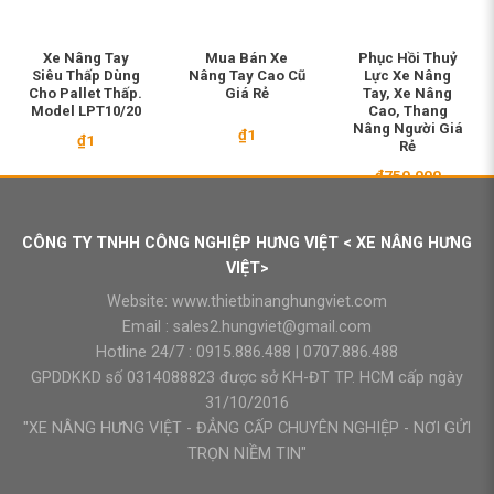
Xe Nâng Tay
Mua Bán Xe
Phục Hồi Thuỷ
Siêu Thấp Dùng
Nâng Tay Cao Cũ
Lực Xe Nâng
Cho Pallet Thấp.
Giá Rẻ
Tay, Xe Nâng
Model LPT10/20
Cao, Thang
Nâng Người Giá
₫
1
₫
1
Rẻ
₫
750.000
CÔNG TY TNHH CÔNG NGHIỆP HƯNG VIỆT < XE NÂNG HƯNG
VIỆT>
Website:
www.thietbinanghungviet.com
Email :
sales2.hungviet@gmail.com
Hotline 24/7 :
0915.886.488
|
0707.886.488
GPDDKKD số 0314088823 được sở KH-ĐT TP. HCM cấp ngày
31/10/2016
"XE NÂNG HƯNG VIỆT - ĐẲNG CẤP CHUYÊN NGHIỆP - NƠI GỬI
TRỌN NIỀM TIN"