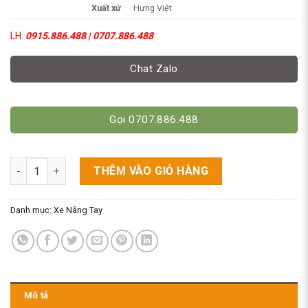
Xuất xứ
Hưng Việt
LH:
0915.886.488 | 0707.886.488
Chat Zalo
Gọi 0707.886.488
Xe Nâng Tay Càng Ngắn 800mm - Cho Pallet Siêu Nhỏ số lượn
THÊM VÀO GIỎ HÀNG
Danh mục:
Xe Nâng Tay
Mô tả