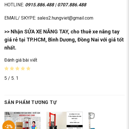
HOTLINE:
0915.886.488
|
0707.886.488
EMAIL/ SKYPE: sales2.hungviet@gmail.com
>> Nhận SỬA XE NÂNG TAY, cho thuê xe nâng tay
giá rẻ tại TP.HCM, Bình Dương, Đồng Nai với giá tốt
nhất.
Đánh giá bài viết
5
/ 5.
1
SẢN PHẨM TƯƠNG TỰ
-2%