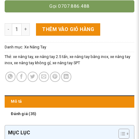
Gọi 0707.886.488
Xe Nâng Tay Bằng INOX Nhật Cũ - Chống Gỉ Sét/Ăn Mòn số lượ
THÊM VÀO GIỎ HÀNG
Danh mục:
Xe Nâng Tay
Thẻ:
xe nâng tay
,
xe nâng tay 2.5 tấn
,
xe nâng tay bằng inox
,
xe nâng tay
inox
,
xe nâng tay không gỉ
,
xe nâng tay SPT
Mô tả
Đánh giá (35)
MỤC LỤC