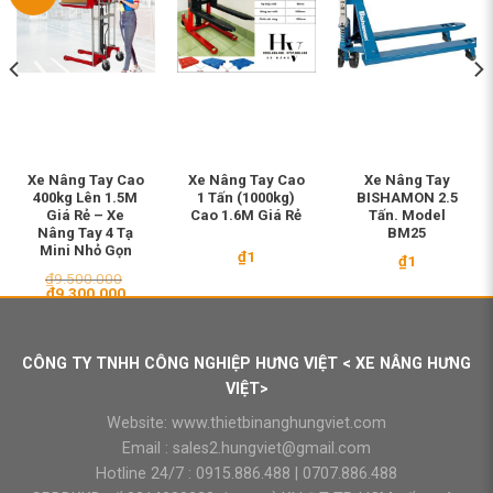
Xe Nâng Tay Cao
Xe Nâng Tay Cao
Xe Nâng Tay
400kg Lên 1.5M
1 Tấn (1000kg)
BISHAMON 2.5
Giá Rẻ – Xe
Cao 1.6M Giá Rẻ
Tấn. Model
Nâng Tay 4 Tạ
BM25
Mini Nhỏ Gọn
₫
1
₫
1
₫
9.500.000
Giá
Giá
₫
9.300.000
gốc
hiện
là:
tại
₫9.500.000.
là:
₫9.300.000.
CÔNG TY TNHH CÔNG NGHIỆP HƯNG VIỆT < XE NÂNG HƯNG
VIỆT>
Website:
www.thietbinanghungviet.com
Email :
sales2.hungviet@gmail.com
Hotline 24/7 :
0915.886.488
|
0707.886.488