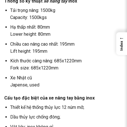
Thông số kỹ thuật
xe nâng tay
inox
Tải trọng nâng: 1500kg
Capacity: 1500kgs
Hạ thấp nhất: 80mm
Lower height: 80mm
←
Index
Chiều cao nâng cao nhất: 195mm
Lift height: 195mm
Kích thước càng nâng: 685x1220mm
Fork size: 685x1220mm
Xe Nhật cũ
Japense, used
Cấu tạo đặc biệt của xe nâng tay bằng inox
Thiết kế hệ thống thủy lực 12 núm mỡ;
Dầu thủy lực chống đông;
Vật liệu: inox không gỉ;