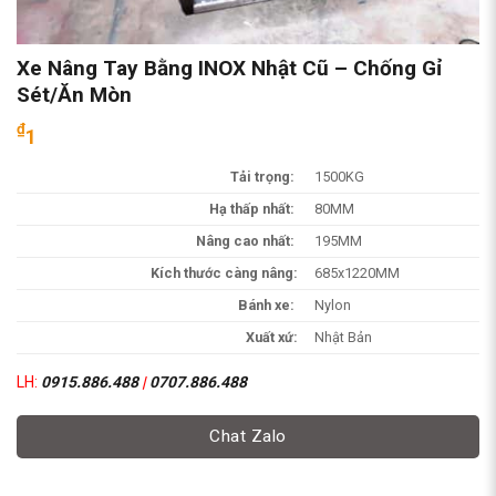
Xe Nâng Tay Bằng INOX Nhật Cũ – Chống Gỉ
Sét/Ăn Mòn
₫
1
Tải trọng:
1500KG
Hạ thấp nhất:
80MM
Nâng cao nhất:
195MM
Kích thước càng nâng:
685x1220MM
Bánh xe:
Nylon
Xuất xứ:
Nhật Bản
LH:
0915.886.488
|
0707.886.488
Chat Zalo