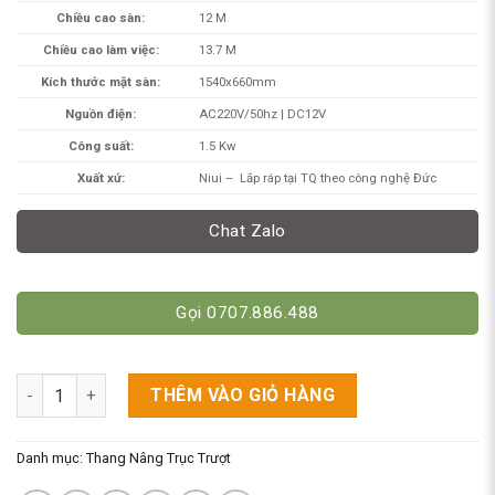
Chiều cao sàn:
12 M
Chiều cao làm việc:
13.7 M
Kích thước mặt sàn:
1540x660mm
Nguồn điện:
AC220V/50hz | DC12V
Công suất:
1.5 Kw
Xuất xứ:
Niui – Lắp ráp tại TQ theo công nghệ Đức
Chat Zalo
Gọi 0707.886.488
Xe Nâng Người 12m Trục Trượt. Model GTWY12-200S/GTWY120
THÊM VÀO GIỎ HÀNG
Danh mục:
Thang Nâng Trục Trượt