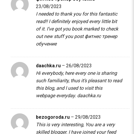
23/08/2023
I needed to thank you for this fantastic
read!! I definitely enjoyed every little bit
of it. I’ve got you book marked to check
out new stuff you post
фитнес тренер
обучение
daachka.ru
–
26/08/2023
Hi everybody, here every one is sharing
such familiarity, thus it’s pleasant to read
this blog, and I used to visit this
webpage everyday.
daachka.ru
bezogoroda.ru
–
29/08/2023
This is very interesting, You are a very
skilled blogger. I have joined your feed