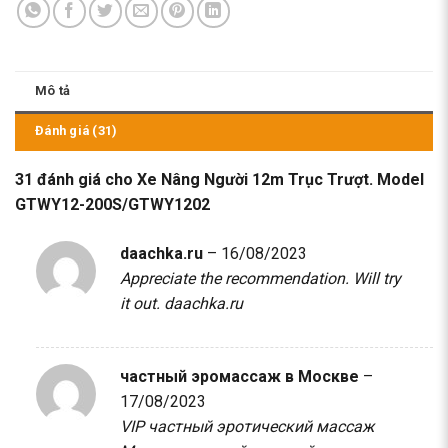
Mô tả
Đánh giá (31)
31 đánh giá cho
Xe Nâng Người 12m Trục Trượt. Model
GTWY12-200S/GTWY1202
daachka.ru
–
16/08/2023
Appreciate the recommendation. Will try
it out.
daachka.ru
частный эромассаж в Москве
–
17/08/2023
VIP частный эротический массаж