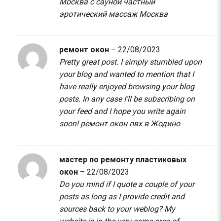
Москва с сауной
частный
эротический массаж Москва
ремонт окон
–
22/08/2023
Pretty great post. I simply stumbled upon
your blog and wanted to mention that I
have really enjoyed browsing your blog
posts. In any case I’ll be subscribing on
your feed and I hope you write again
soon!
ремонт окон пвх в Жодино
мастер по ремонту пластиковых
окон
–
22/08/2023
Do you mind if I quote a couple of your
posts as long as I provide credit and
sources back to your weblog? My