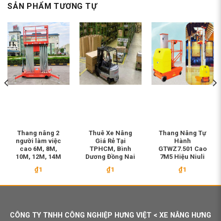
SẢN PHẨM TƯƠNG TỰ
Thang nâng 2
Thuê Xe Nâng
Thang Nâng Tự
người làm việc
Giá Rẻ Tại
Hành
cao 6M, 8M,
TPHCM, Bình
GTWZ7.501 Cao
10M, 12M, 14M
Dương Đồng Nai
7M5 Hiệu Niuli
₫
1
₫
1
₫
1
CÔNG TY TNHH CÔNG NGHIỆP HƯNG VIỆT < XE NÂNG HƯNG