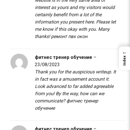
website is in the very same area of
interest as yours and my visitors would
certainly benefit from a lot of the
information you present here. Please let
me know if this okay with you. Many
thanks!
ремонт пвх окон
←
фитнес тренер обучение
–
Index
23/08/2023
Thank you for the auspicious writeup. It
in fact was a amusement account it.
Look advanced to far added agreeable
from you! By the way, how can we
communicate?
фитнес тренер
обучение
фитнес тренер обучение
–