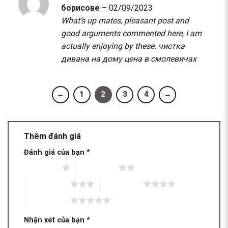
борисове
–
02/09/2023
What’s up mates, pleasant post and
good arguments commented here, I am
actually enjoying by these.
чистка
дивана на дому цена в смолевичах
←
1
2
3
4
→
Thêm đánh giá
Đánh giá của bạn
*
1 trên 5 sao
2 trên 5 sao
3 trên 5 sao
4 trên 5 sao
5 trên 5 sao
Nhận xét của bạn
*