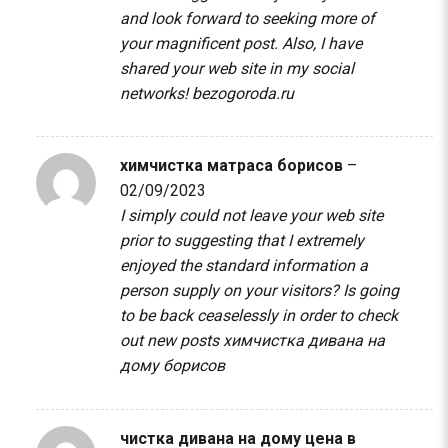
and look forward to seeking more of
your magnificent post. Also, I have
shared your web site in my social
networks!
bezogoroda.ru
химчистка матраса борисов
–
02/09/2023
I simply could not leave your web site
prior to suggesting that I extremely
enjoyed the standard information a
person supply on your visitors? Is going
to be back ceaselessly in order to check
out new posts
химчистка дивана на
дому борисов
чистка дивана на дому цена в