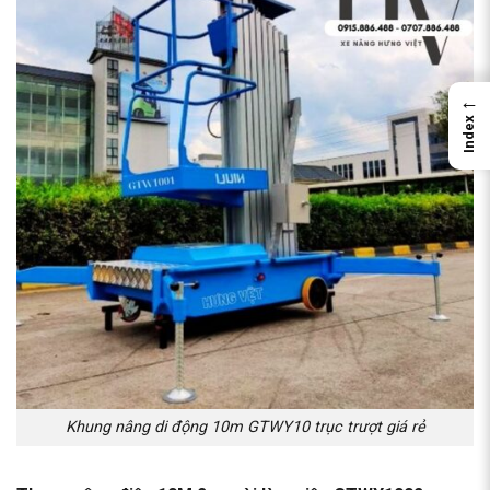
←
Index
Khung nâng di động 10m GTWY10 trục trượt giá rẻ