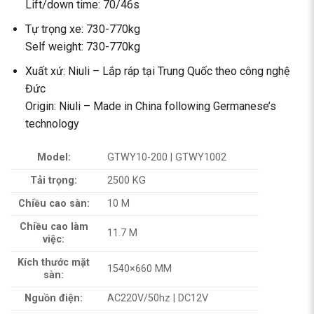
Lift/down time: 70/46s
Tự trọng xe: 730-770kg
Self weight: 730-770kg
Xuất xứ: Niuli – Lắp ráp tại Trung Quốc theo công nghệ
Đức
Origin: Niuli – Made in China following Germanese’s
technology
Model:
GTWY10-200 | GTWY1002
Tải trọng:
2500 KG
Chiều cao sàn:
10 M
Chiều cao làm
11.7 M
việc:
Kích thước mặt
1540×660 MM
sàn:
Nguồn điện:
AC220V/50hz | DC12V