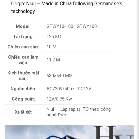
Origin: Niuli – Made in China following Germanese’s
technology
Model:
GTWY10-100 | GTWY1001
Tải trọng:
125 KG
Chiều cao sàn:
10 M
Chiều cao làm
11.7 M
việc:
Kích thước mặt
630×640 MM
sàn:
Nguồn điện:
AC220V/50hz | DC12V
Công suất:
12V/0.75 Kw
Niui – Lắp ráp tại TQ theo công
Xuất xứ:
nghệ Đức