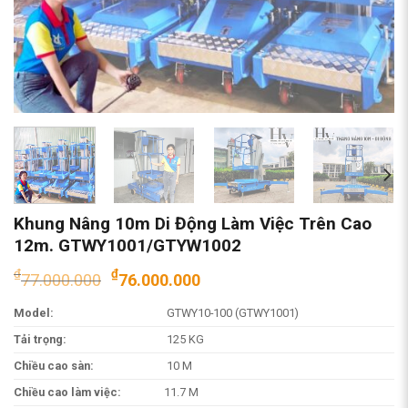
Khung Nâng 10m Di Động Làm Việc Trên Cao
12m. GTWY1001/GTYW1002
Giá
Giá
₫
₫
77.000.000
76.000.000
gốc
hiện
Model:
GTWY10-100 (GTWY1001)
là:
tại
₫77.000.000.
là:
Tải trọng:
125 KG
₫76.000.000.
Chiều cao sàn:
10 M
Chiều cao làm việc:
11.7 M