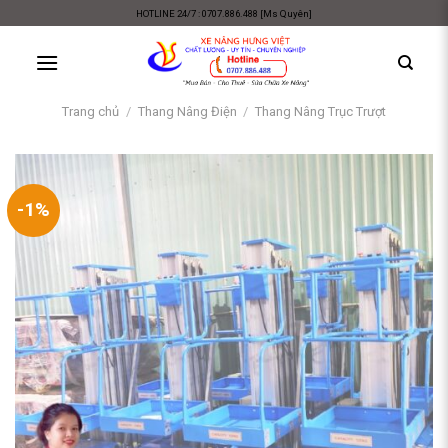
Skip
HOTLINE 24/7 : 0707.886.488 [Ms Quyên]
to
content
Trang chủ
/
Thang Nâng Điện
/
Thang Nâng Trục Trượt
-1%