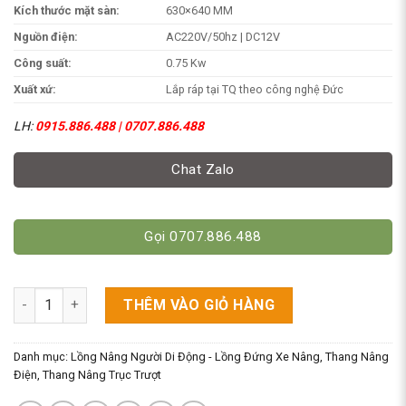
Kích thước mặt sàn:
630×640 MM
Nguồn điện:
AC220V/50hz | DC12V
Công suất:
0.75 Kw
Xuất xứ:
Lắp ráp tại TQ theo công nghệ Đức
LH:
0915.886.488 | 0707.886.488
Chat Zalo
Gọi 0707.886.488
Khung Nâng 10m Di Động Làm Việc Trên Cao 12m. GTWY1001/
THÊM VÀO GIỎ HÀNG
Danh mục:
Lồng Nâng Người Di Động - Lồng Đứng Xe Nâng
,
Thang Nâng
Điện
,
Thang Nâng Trục Trượt