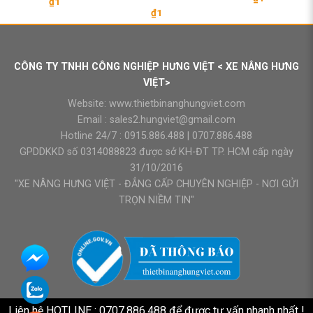
₫
1
₫
1
CÔNG TY TNHH CÔNG NGHIỆP HƯNG VIỆT < XE NÂNG HƯNG
VIỆT>
Website:
www.thietbinanghungviet.com
Email :
sales2.hungviet@gmail.com
Hotline 24/7 :
0915.886.488
|
0707.886.488
GPDDKKD số 0314088823 được sở KH-ĐT TP. HCM cấp ngày
31/10/2016
"XE NÂNG HƯNG VIỆT - ĐẲNG CẤP CHUYÊN NGHIỆP - NƠI GỬI
TRỌN NIỀM TIN"
Liên hệ HOTLINE : 0707.886.488 để được tư vấn nhanh nhất !