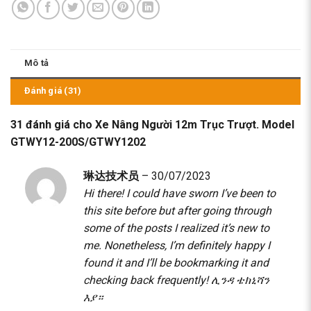
Mô tả
Đánh giá (31)
31 đánh giá cho
Xe Nâng Người 12m Trục Trượt. Model
GTWY12-200S/GTWY1202
琳达技术员
–
30/07/2023
Hi there! I could have sworn I’ve been to
this site before but after going through
some of the posts I realized it’s new to
me. Nonetheless, I’m definitely happy I
found it and I’ll be bookmarking it and
checking back frequently!
ሊንዳ ቴክኒሻን
እያ።