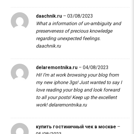
daachnik.ru
–
03/08/2023
What a information of un-ambiguity and
preserveness of precious knowledge
regarding unexpected feelings.
daachnik.ru
delaremontnika.ru
–
04/08/2023
Hi! I’m at work browsing your blog from
my new iphone 3gs! Just wanted to say I
love reading your blog and look forward
to all your posts! Keep up the excellent
work!
delaremontnika.ru
купить гостиничный чек в москве
–