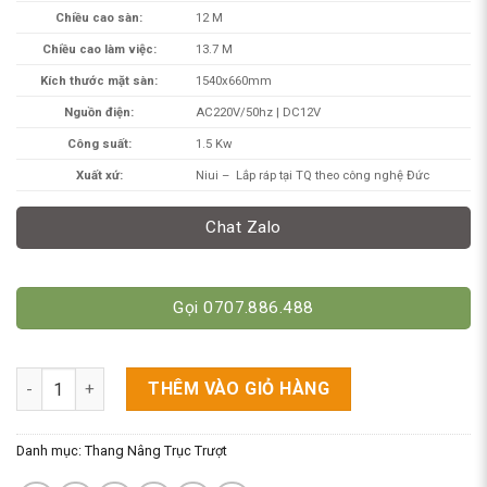
Chiều cao sàn:
12 M
Chiều cao làm việc:
13.7 M
Kích thước mặt sàn:
1540x660mm
Nguồn điện:
AC220V/50hz | DC12V
Công suất:
1.5 Kw
Xuất xứ:
Niui – Lắp ráp tại TQ theo công nghệ Đức
Chat Zalo
Gọi 0707.886.488
Xe Nâng Người 12m Trục Trượt. Model GTWY12-200S/GTWY120
THÊM VÀO GIỎ HÀNG
Danh mục:
Thang Nâng Trục Trượt