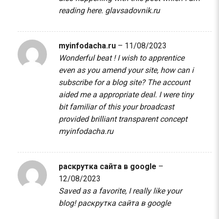
reading here.
glavsadovnik.ru
myinfodacha.ru
–
11/08/2023
Wonderful beat ! I wish to apprentice
even as you amend your site, how can i
subscribe for a blog site? The account
aided me a appropriate deal. I were tiny
bit familiar of this your broadcast
provided brilliant transparent concept
myinfodacha.ru
раскрутка сайта в google
–
12/08/2023
Saved as a favorite, I really like your
blog!
раскрутка сайта в google