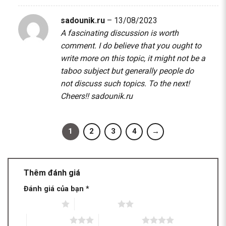
sadounik.ru
–
13/08/2023
A fascinating discussion is worth
comment. I do believe that you ought to
write more on this topic, it might not be a
taboo subject but generally people do
not discuss such topics. To the next!
Cheers!!
sadounik.ru
1
2
3
4
→
Thêm đánh giá
Đánh giá của bạn
*
1 trên 5 sao
2 trên 5 sao
3 trên 5 sao
4 trên 5 sao