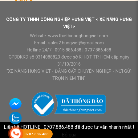
₫
750.000
000.000.
CÔNG TY TNHH CÔNG NGHIỆP HƯNG VIỆT < XE NÂNG HƯNG
VIỆT>
Website:
www.thietbinanghungviet.com
Email :
sales2.hungviet@gmail.com
Hotline 24/7 :
0915.886.488
|
0707.886.488
GPDDKKD số 0314088823 được sở KH-ĐT TP. HCM cấp ngày
31/10/2016
"XE NÂNG HƯNG VIỆT - ĐẲNG CẤP CHUYÊN NGHIỆP - NƠI GỬI
TRỌN NIỀM TIN"
Liên hệ HOTLINE : 0707.886.488 để được tư vấn nhanh nhất !
Bỏ qua
0707.886.488