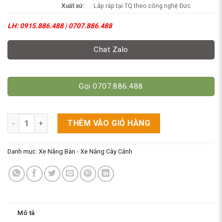
Xuất xứ:
Lắp ráp tại TQ theo công nghệ Đức
LH: 0915.886.488 | 0707.886.488
Chat Zalo
Gọi 0707.886.488
Xe Nâng Mặt Bàn 150kg Cao 720mm. WP150/ TT150 số lượng
THÊM VÀO GIỎ HÀNG
Danh mục:
Xe Nâng Bàn - Xe Nâng Cây Cảnh
Mô tả