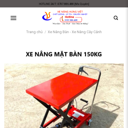
Skip
HOTLINE 24/7 : 0707.886.488 [Ms Quyên]
to
content
Trang chủ
/
Xe Nâng Bàn - Xe Nâng Cây Cảnh