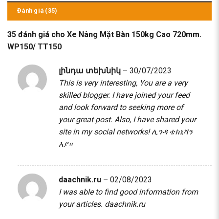
Đánh giá (35)
35 đánh giá cho
Xe Nâng Mặt Bàn 150kg Cao 720mm.
WP150/ TT150
լինդա տեխնիկ
–
30/07/2023
This is very interesting, You are a very
skilled blogger. I have joined your feed
and look forward to seeking more of
your great post. Also, I have shared your
site in my social networks!
ሊንዳ ቴክኒሻን
እያ።
daachnik.ru
–
02/08/2023
I was able to find good information from
your articles.
daachnik.ru