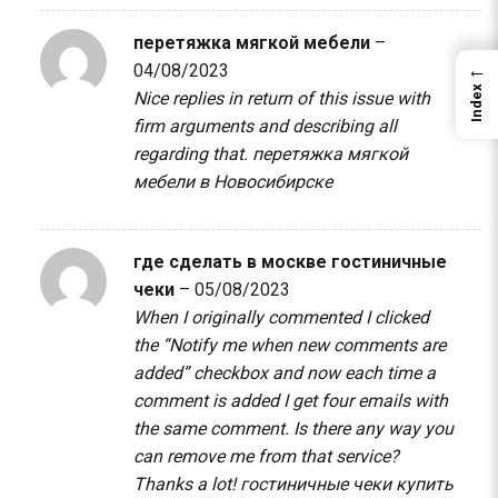
перетяжка мягкой мебели
–
←
04/08/2023
Index
Nice replies in return of this issue with
firm arguments and describing all
regarding that.
перетяжка мягкой
мебели в Новосибирске
где сделать в москве гостиничные
чеки
–
05/08/2023
When I originally commented I clicked
the “Notify me when new comments are
added” checkbox and now each time a
comment is added I get four emails with
the same comment. Is there any way you
can remove me from that service?
Thanks a lot!
гостиничные чеки купить