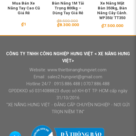
Mua Bán Xe
Bàn Nâng 1M Tải
Xe Nâng Mặt
Nâng Tay Cao Cũ
Trọng 800kg –
Bàn 350kg, Bàn
Giá Rẻ
Dùng Tay Giá Rẻ
Nâng Cây Cảnh.
WP350/ TT350
₫
8.500.000
₫
1
Giá
Giá
₫
8.300.000
₫
7.500.000
gốc
hiện
là:
tại
₫8.500.000.
là:
₫8.300.000.
00.000.
CÔNG TY TNHH CÔNG NGHIỆP HƯNG VIỆT < XE NÂNG HƯNG
VIỆT>
Website:
www.thietbinanghungviet.com
Email :
sales2.hungviet@gmail.com
Hotline 24/7 :
0915.886.488
|
0707.886.488
GPDDKKD số 0314088823 được sở KH-ĐT TP. HCM cấp ngày
31/10/2016
"XE NÂNG HƯNG VIỆT - ĐẲNG CẤP CHUYÊN NGHIỆP - NƠI GỬI
TRỌN NIỀM TIN"