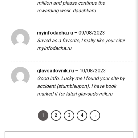
million and please continue the
rewarding work.
daachkaru
myinfodacha.ru
–
09/08/2023
Saved as a favorite, I really like your site!
myinfodacha.ru
glavsadovnik.ru
–
10/08/2023
Good info. Lucky me I found your site by
accident (stumbleupon). I have book
marked it for later!
glavsadovnik.ru
1
2
3
4
→