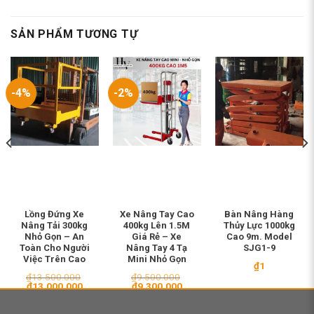
SẢN PHẨM TƯƠNG TỰ
-4%
-2%
Lồng Đứng Xe
Xe Nâng Tay Cao
Bàn Nâng Hàng
Nâng Tải 300kg
400kg Lên 1.5M
Thủy Lực 1000kg
Nhỏ Gọn – An
Giá Rẻ – Xe
Cao 9m. Model
Toàn Cho Người
Nâng Tay 4 Tạ
SJG1-9
Việc Trên Cao
Mini Nhỏ Gọn
₫
1
₫
13.500.000
₫
9.500.000
Giá
Giá
Giá
Giá
₫
13.000.000
₫
9.300.000
gốc
hiện
gốc
hiện
là:
tại
là:
tại
₫13.500.000.
là:
₫9.500.000.
là: