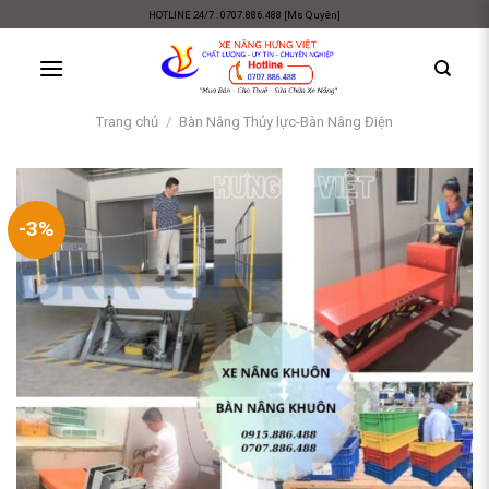
Skip
HOTLINE 24/7 : 0707.886.488 [Ms Quyên]
to
content
Trang chủ
/
Bàn Nâng Thủy lực-Bàn Nâng Điện
-3%