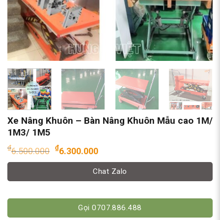
Xe Nâng Khuôn – Bàn Nâng Khuôn Mẫu cao 1M/
1M3/ 1M5
Giá
Giá
₫
₫
6.500.000
6.300.000
gốc
hiện
là:
tại
Chat Zalo
₫6.500.000.
là:
₫6.300.000.
Gọi 0707.886.488