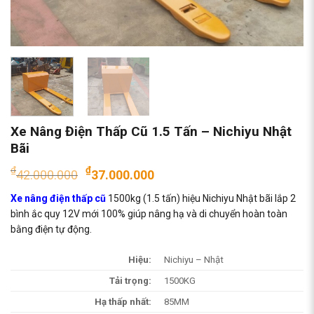
Xe Nâng Điện Thấp Cũ 1.5 Tấn – Nichiyu Nhật
Bãi
Giá
Giá
₫
₫
42.000.000
37.000.000
gốc
hiện
Xe nâng điện thấp cũ
1500kg (1.5 tấn) hiệu Nichiyu Nhật bãi lắp 2
là:
tại
bình ắc quy 12V mới 100% giúp nâng hạ và di chuyển hoàn toàn
₫42.000.000.
là:
bằng điện tự động.
₫37.000.000.
Hiệu:
Nichiyu – Nhật
Tải trọng:
1500KG
Hạ thấp nhất:
85MM