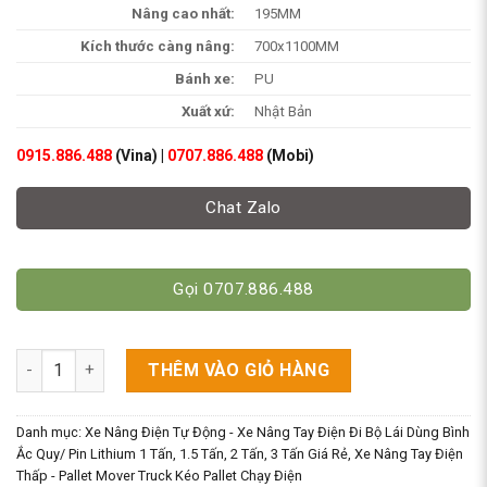
Nâng cao nhất:
195MM
Kích thước càng nâng:
700x1100MM
Bánh xe:
PU
Xuất xứ:
Nhật Bản
0915.886.488
(Vina) |
0707.886.488
(Mobi)
Chat Zalo
Gọi 0707.886.488
Xe Nâng Điện Thấp Cũ 1.5 Tấn - Nichiyu Nhật Bãi số lượng
THÊM VÀO GIỎ HÀNG
Danh mục:
Xe Nâng Điện Tự Động - Xe Nâng Tay Điện Đi Bộ Lái Dùng Bình
Ắc Quy/ Pin Lithium 1 Tấn, 1.5 Tấn, 2 Tấn, 3 Tấn Giá Rẻ
,
Xe Nâng Tay Điện
Thấp - Pallet Mover Truck Kéo Pallet Chạy Điện