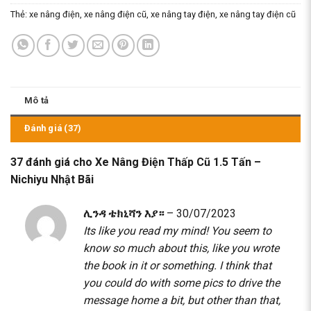
Thẻ:
xe nâng điện
,
xe nâng điện cũ
,
xe nâng tay điện
,
xe nâng tay điện cũ
Mô tả
Đánh giá (37)
37 đánh giá cho
Xe Nâng Điện Thấp Cũ 1.5 Tấn –
Nichiyu Nhật Bãi
ሊንዳ ቴክኒሻን እያ።
–
30/07/2023
Its like you read my mind! You seem to
know so much about this, like you wrote
the book in it or something. I think that
you could do with some pics to drive the
message home a bit, but other than that,