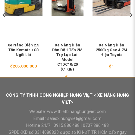
Xe Nâng Điện 2.5
Xe Nâng Điện
Xe Nâng Điện
Tấn Komatsu Cũ
Dẫn Bộ 1 Tấn 2M
2500kg Cao 4.7M
Ngồi Lái
Trợ Lực Lái.
Hiệu Toyota
Model
CTDC10/20
₫
205.000.000
₫
1
(CTQB)
₫
1
CÔNG TY TNHH CÔNG NGHIỆP HƯNG VIỆT < XE NÂNG HƯNG
VIỆT>
Website:
www.thietbinanghungviet.com
Email :
sales2.hungviet@gmail.com
Hotline 24/7 :
0915.886.488
|
0707.886.488
GPDDKKD số 0314088823 được sở KH-ĐT TP. HCM cấp ngày