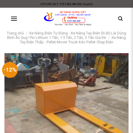
Skip
HOTLINE 24/7 : 0707.886.488 [Ms Quyên]
to
content
Trang chủ
/
Xe Nâng Điện Tự Động - Xe Nâng Tay Điện Đi Bộ Lái Dùng
Bình Ắc Quy/ Pin Lithium 1 Tấn, 1.5 Tấn, 2 Tấn, 3 Tấn Giá Rẻ
/
Xe Nâng
Tay Điện Thấp - Pallet Mover Truck Kéo Pallet Chạy Điện
-12%