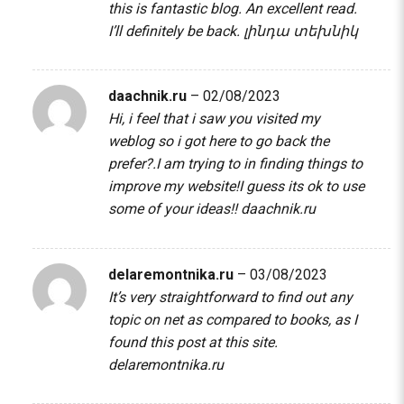
this is fantastic blog. An excellent read.
I’ll definitely be back.
լինդա տեխնիկ
daachnik.ru
–
02/08/2023
Hi, i feel that i saw you visited my
weblog so i got here to go back the
prefer?.I am trying to in finding things to
improve my website!I guess its ok to use
some of your ideas!!
daachnik.ru
delaremontnika.ru
–
03/08/2023
It’s very straightforward to find out any
topic on net as compared to books, as I
found this post at this site.
delaremontnika.ru