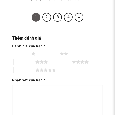
1
2
3
4
→
Thêm đánh giá
Đánh giá của bạn
*
1 trên 5 sao
2 trên 5 sao
3 trên 5 sao
4 trên 5 sao
5 trên 5 sao
Nhận xét của bạn
*