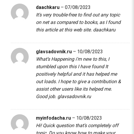
daachkaru
–
07/08/2023
It’s very trouble-free to find out any topic
on net as compared to books, as I found
this article at this web site.
daachkaru
glavsadovnik.ru
–
10/08/2023
What’s Happening i’m new to this, I
stumbled upon this I have found It
positively helpful and it has helped me
out loads. I hope to give a contribution &
assist other users like its helped me.
Good job.
glavsadovnik.ru
myinfodacha.ru
–
10/08/2023
Hi! Quick question that’s completely off
topic. Do you know how to make your