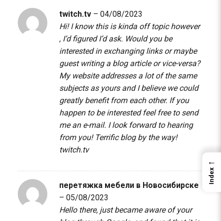
twitch.tv
–
04/08/2023
Hi! I know this is kinda off topic however
, I’d figured I’d ask. Would you be
interested in exchanging links or maybe
guest writing a blog article or vice-versa?
My website addresses a lot of the same
subjects as yours and I believe we could
greatly benefit from each other. If you
happen to be interested feel free to send
me an e-mail. I look forward to hearing
from you! Terrific blog by the way!
twitch.tv
←
Index
перетяжка мебели в Новосибирске
–
05/08/2023
Hello there, just became aware of your