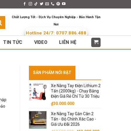
s > Menus
Languages
Chất Lượng Tốt - Dịch Vụ Chuyên Nghiệp - Bảo Hành Tận
Nơi
Hotline 24/7: 0707.886.488
TIN TỨC
VIDEO
LIÊN HỆ
SẢN PHẨM NỔI BẬT
Xe Nâng Tay Điện Lithium 2
Tấn (2000kg) - Chạy Bằng
Điện Giá Rẻ Chỉ Từ 30 Triệu
nhập
₫
30.000.000
bảo
Xe Nâng Tay Gắn Cân 2
Tấn - Độ Chính Xác Cao -
Giá Ưu Đãi 2026