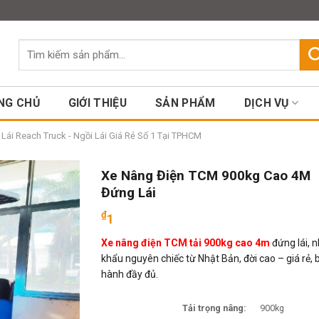
Assign a menu in Theme Option
Tìm
kiếm:
NG CHỦ
GIỚI THIỆU
SẢN PHẨM
DỊCH VỤ
ái Reach Truck - Ngồi Lái Giá Rẻ Số 1 Tại TPHCM
Xe Nâng Điện TCM 900kg Cao 4M
Đứng Lái
₫
1
Xe nâng điện TCM tải 900kg cao 4m
đứng lái, 
khẩu nguyên chiếc từ Nhật Bản, đời cao – giá rẻ, 
hành đầy đủ.
Tải trọng nâng:
900kg