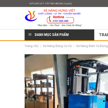
Skip
HOTLINE 24/7 : 0707.886.488 [Ms Quyên]
to
content
DANH MỤC SẢN PHẨM
TRA
Trang chủ
/
Xe Nâng Động Cơ Cũ
/
Xe Nâng Điện Cũ Đứng L