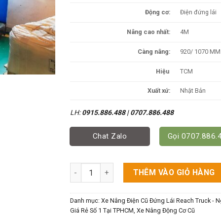
Động cơ:
Điện đứng lái
Nâng cao nhất:
4M
Càng nâng:
920/ 1070 MM
Hiệu
TCM
Xuất xứ:
Nhật Bản
LH:
0915.886.488
|
0707.886.488
Chat Zalo
Gọi 0707.886.
Xe Nâng Điện TCM 900kg Cao 4M Đứng Lái s
THÊM VÀO GIỎ HÀNG
Danh mục:
Xe Nâng Điện Cũ Đứng Lái Reach Truck - Ng
Giá Rẻ Số 1 Tại TPHCM
,
Xe Nâng Động Cơ Cũ