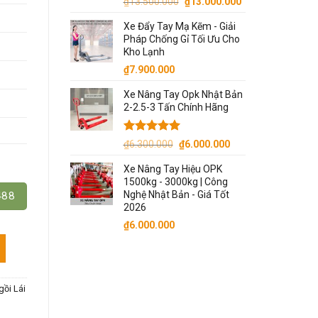
Giá
Giá
₫
13.500.000
₫
13.000.000
gốc
hiện
Xe Đẩy Tay Mạ Kẽm - Giải
là:
tại
Pháp Chống Gỉ Tối Ưu Cho
₫13.500.000.
là:
Kho Lạnh
₫13.000.000.
₫
7.900.000
Xe Nâng Tay Opk Nhật Bản
2-2.5-3 Tấn Chính Hãng
Được xếp
Giá
Giá
₫
6.300.000
₫
6.000.000
hạng
5.00
gốc
hiện
5 sao
Xe Nâng Tay Hiệu OPK
là:
tại
1500kg - 3000kg | Công
₫6.300.000.
là:
Nghệ Nhật Bản - Giá Tốt
488
₫6.000.000.
2026
₫
6.000.000
ố lượng
ồi Lái