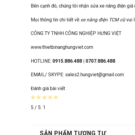
Bên cạnh đó, chúng tôi nhận
sửa xe nâng điện
giá 
Mọi thông tin chi tiết về
xe nâng điện TCM cũ
vui l
CÔNG TY TNHH CÔNG NGHIỆP HƯNG VIỆT
www.thietbinanghungviet.com
HOTLINE:
0915.886.488
|
0707.886.488
EMAIL/ SKYPE: sales2.hungviet@gmail.com
Đánh giá bài viết
5
/ 5.
1
SẢN PHẨM TƯƠNG TỰ