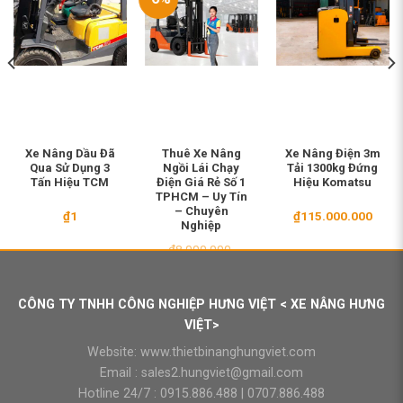
Xe Nâng Dầu Đã
Thuê Xe Nâng
Xe Nâng Điện 3m
Qua Sử Dụng 3
Ngồi Lái Chạy
Tải 1300kg Đứng
Tấn Hiệu TCM
Điện Giá Rẻ Số 1
Hiệu Komatsu
TPHCM – Uy Tín
– Chuyên
₫
1
₫
115.000.000
Nghiệp
₫
8.000.000
Giá
Giá
₫
7.500.000
gốc
hiện
là:
tại
₫8.000.000.
là:
CÔNG TY TNHH CÔNG NGHIỆP HƯNG VIỆT < XE NÂNG HƯNG
₫7.500.000.
VIỆT>
Website:
www.thietbinanghungviet.com
Email :
sales2.hungviet@gmail.com
Hotline 24/7 :
0915.886.488
|
0707.886.488