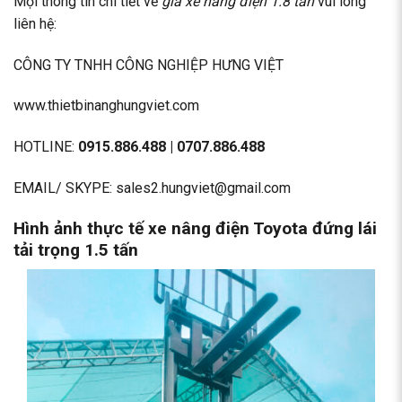
Mọi thông tin chi tiết về
giá xe nâng điện 1.8 tấn
vui lòng
liên hệ:
CÔNG TY TNHH CÔNG NGHIỆP HƯNG VIỆT
www.thietbinanghungviet.com
HOTLINE:
0915.886.488
|
0707.886.488
EMAIL/ SKYPE: sales2.hungviet@gmail.com
Hình ảnh thực tế xe nâng điện Toyota đứng lái
tải trọng 1.5 tấn