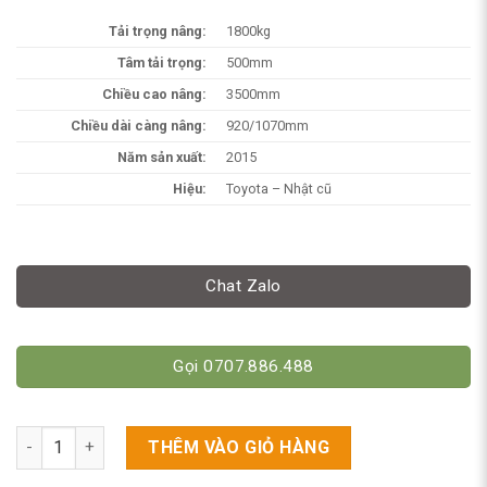
Tải trọng nâng:
1800kg
Tâm tải trọng:
500mm
Chiều cao nâng:
3500mm
Chiều dài càng nâng:
920/1070mm
Năm sản xuất:
2015
Hiệu:
Toyota – Nhật cũ
Chat Zalo
Gọi 0707.886.488
Xe Nâng Điện Cũ Toyota 1.8 Tấn Cao 3m5 - Đời 2015 số lượng
THÊM VÀO GIỎ HÀNG