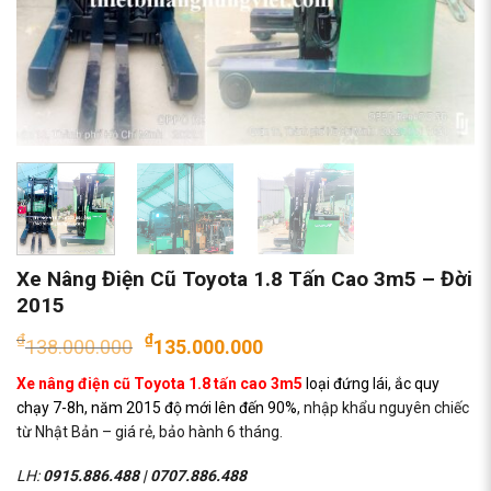
Xe Nâng Điện Cũ Toyota 1.8 Tấn Cao 3m5 – Đời
2015
Giá
Giá
₫
₫
138.000.000
135.000.000
gốc
hiện
Xe nâng điện cũ Toyota 1.8 tấn cao 3m5
loại đứng lái, ắc quy
là:
tại
chạy 7-8h, năm 2015 độ mới lên đến 90%
, nhập khẩu nguyên chiếc
₫138.000.000.
là:
từ Nhật Bản – giá rẻ, bảo hành 6 tháng.
₫135.000.000.
LH:
0915.886.488
|
0707.886.488