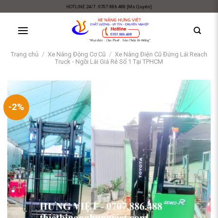
Skip
HOTLINE 24/7 : 0707.886.488 [Ms Quyên]
to
content
Trang chủ
/
Xe Nâng Động Cơ Cũ
/
Xe Nâng Điện Cũ Đứng Lái Reach
Truck - Ngồi Lái Giá Rẻ Số 1 Tại TPHCM
-2%