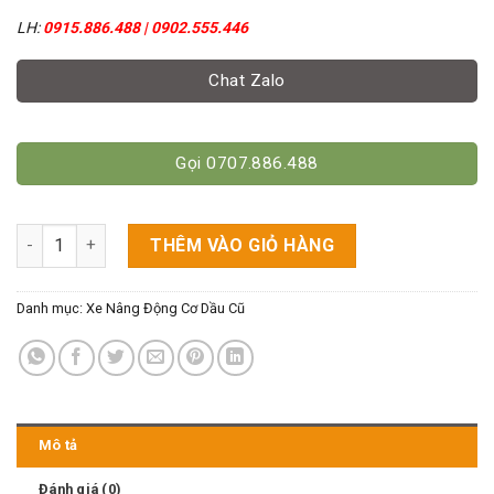
LH:
0915.886.488 | 0902.555.446
Chat Zalo
Gọi 0707.886.488
Xe Nâng Dầu Komatsu 3 Tấn Cao 4.5m Chui Container số lượn
THÊM VÀO GIỎ HÀNG
Danh mục:
Xe Nâng Động Cơ Dầu Cũ
Mô tả
Đánh giá (0)