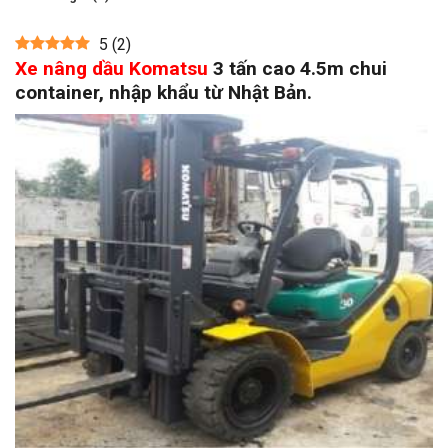
5
(
2
)
Xe nâng dầu Komatsu
3 tấn cao 4.5m chui
container, nhập khẩu từ Nhật Bản.