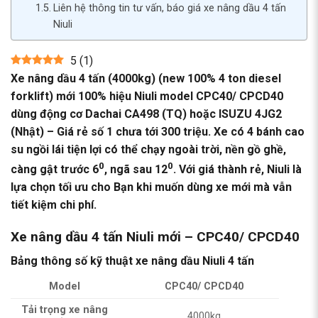
Liên hệ thông tin tư vấn, báo giá xe nâng dầu 4 tấn
Niuli
5
(
1
)
Xe nâng dầu 4 tấn (4000kg) (new 100% 4 ton diesel
forklift) mới 100% hiệu Niuli model CPC40/ CPCD40
dùng động cơ Dachai CA498 (TQ) hoặc ISUZU 4JG2
(Nhật) – Giá rẻ số 1 chưa tới 300 triệu. Xe có 4 bánh cao
su ngồi lái tiện lợi có thể chạy ngoài trời, nền gồ ghề,
0
0
càng gật trước 6
, ngã sau 12
. Với giá thành rẻ, Niuli là
lựa chọn tối ưu cho Bạn khi muốn dùng xe mới mà vẫn
tiết kiệm chi phí.
Xe nâng dầu 4 tấn Niuli mới – CPC40/ CPCD40
Bảng thông số kỹ thuật xe nâng dầu Niuli 4 tấn
Model
CPC40/ CPCD40
Tải trọng xe nâng
4000kg