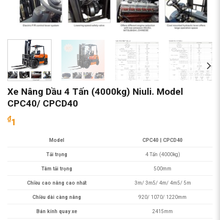
Xe Nâng Dầu 4 Tấn (4000kg) Niuli. Model
CPC40/ CPCD40
₫
1
Model
CPC40 |
CPCD40
Tải trọng
4 Tấn (4000kg)
Tâm tải trọng
500mm
Chiều cao nâng cao nhất
3m/ 3m5/ 4m/ 4m5/ 5m
Chiều dài càng nâng
920/ 1070/ 1220mm
Bán kính quay xe
2415mm