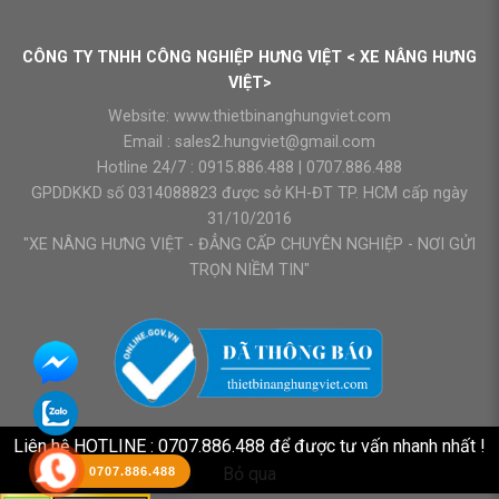
CÔNG TY TNHH CÔNG NGHIỆP HƯNG VIỆT < XE NÂNG HƯNG
VIỆT>
Website:
www.thietbinanghungviet.com
Email :
sales2.hungviet@gmail.com
Hotline 24/7 :
0915.886.488
|
0707.886.488
GPDDKKD số 0314088823 được sở KH-ĐT TP. HCM cấp ngày
31/10/2016
"XE NÂNG HƯNG VIỆT - ĐẲNG CẤP CHUYÊN NGHIỆP - NƠI GỬI
TRỌN NIỀM TIN"
Liên hệ HOTLINE : 0707.886.488 để được tư vấn nhanh nhất !
Bỏ qua
0707.886.488