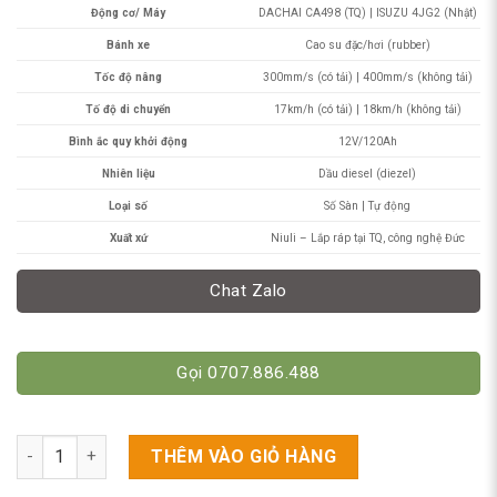
Động cơ/ Máy
DACHAI CA498 (TQ) | ISUZU 4JG2 (Nhật)
Bánh xe
Cao su đặc/hơi (rubber)
Tốc độ nâng
300mm/s (có tải) | 400mm/s (không tải)
Tố độ di chuyển
17km/h (có tải) | 18km/h (không tải)
Bình ắc quy khởi động
12V/120Ah
Nhiên liệu
Dầu diesel (diezel)
Loại số
Số Sàn | Tự động
Xuất xứ
Niuli – Lắp ráp tại TQ, công nghệ Đức
Chat Zalo
Gọi 0707.886.488
Xe Nâng Dầu 4 Tấn (4000kg) Niuli. Model CPC40/ CPCD40 số l
THÊM VÀO GIỎ HÀNG