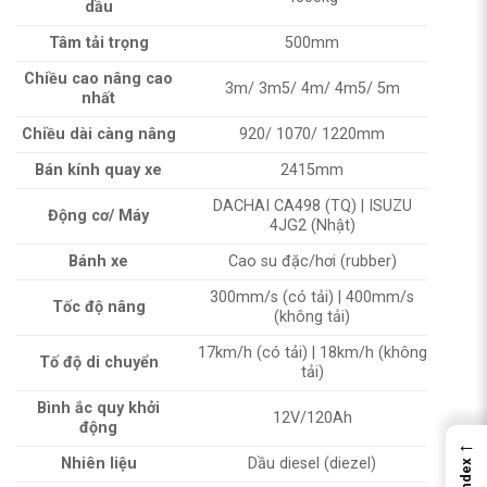
dầu
Tâm tải trọng
500mm
Chiều cao nâng cao
3m/ 3m5/ 4m/ 4m5/ 5m
nhất
Chiều dài càng nâng
920/ 1070/ 1220mm
Bán kính quay xe
2415mm
DACHAI CA498 (TQ) | ISUZU
Động cơ/ Máy
4JG2 (Nhật)
Bánh xe
Cao su đặc/hơi (rubber)
300mm/s (có tải) | 400mm/s
Tốc độ nâng
(không tải)
17km/h (có tải) | 18km/h (không
Tố độ di chuyển
tải)
Bình ắc quy khởi
12V/120Ah
động
←
Nhiên liệu
Dầu diesel (diezel)
Index