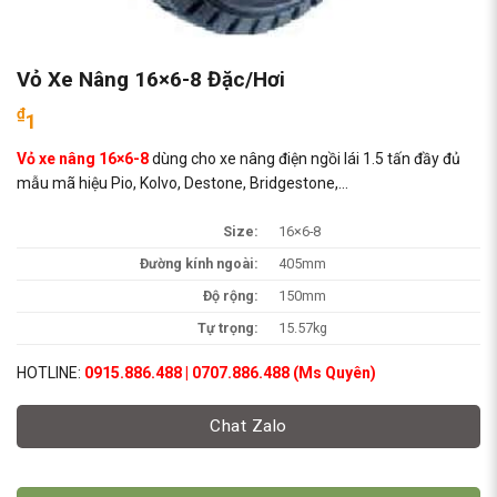
Vỏ Xe Nâng 16×6-8 Đặc/Hơi
₫
1
Vỏ xe nâng 16×6-8
dùng cho xe nâng điện ngồi lái 1.5 tấn đầy đủ
mẫu mã hiệu Pio, Kolvo, Destone, Bridgestone,…
Size:
16×6-8
Đường kính ngoài:
405mm
Độ rộng:
150mm
Tự trọng:
15.57kg
HOTLINE:
0915.886.488 | 0707.886.488 (Ms Quyên)
Chat Zalo