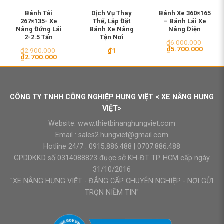
Bánh Tải
Dịch Vụ Thay
Bánh Xe 360×165
267×135- Xe
Thế, Lắp Đặt
– Bánh Lái Xe
Nâng Đứng Lái
Bánh Xe Nâng
Nâng Điện
2-2.5 Tấn
Tận Nơi
₫
6.000.000
Giá
Giá
₫
5.700.000
₫
2.900.000
₫
1
gốc
hiện
Giá
Giá
₫
2.700.000
là:
tại
gốc
hiện
₫6.000.000.
là:
là:
tại
₫5.700
₫2.900.000.
là:
₫2.700.000.
CÔNG TY TNHH CÔNG NGHIỆP HƯNG VIỆT < XE NÂNG HƯNG
VIỆT>
Website:
www.thietbinanghungviet.com
Email :
sales2.hungviet@gmail.com
Hotline 24/7 :
0915.886.488
|
0707.886.488
GPDDKKD số 0314088823 được sở KH-ĐT TP. HCM cấp ngày
31/10/2016
"XE NÂNG HƯNG VIỆT - ĐẲNG CẤP CHUYÊN NGHIỆP - NƠI GỬI
TRỌN NIỀM TIN"