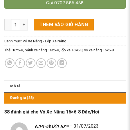
Gọi 0707.886.488
Vỏ Xe Nâng 16x6-8 Đặc/Hơi số lượng
THÊM VÀO GIỎ HÀNG
Danh mục:
Vỏ Xe Nâng - Lốp Xe Nâng
Thẻ:
16*6-8
,
bánh xe nâng 16x6-8
,
lốp xe 16x6-8
,
vỏ xe nâng 16x6-8
Mô tả
Đánh giá (38)
38 đánh giá cho
Vỏ Xe Nâng 16×6-8 Đặc/Hơi
ሊንዳ ቴክኒሻን እያ።
–
31/07/2023