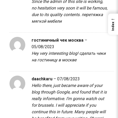
Since the admin of this site is working,
no hesitation very soon it will be famous,
due to its quality contents.
перетяжка
←
мягкой мебели
Index
гостиничный чек москва
–
05/08/2023
Hey very interesting blog!
сделать чеки
на гостиницу в москве
daachkaru
–
07/08/2023
Hello there, just became aware of your
blog through Google, and found that it is
really informative. I’m gonna watch out
for brussels. I will appreciate if you
continue this in future. Many people will