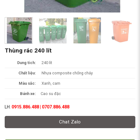
Thùng rác 240 lít
Dung tích:
240 lít
Chất liệu:
Nhựa composite chống cháy
Màu sắc:
Xanh, cam
Bánh xe:
Cao su đặc
LH:
0915.886.488 | 0707.886.488
Chat Zalo