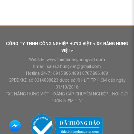
CÔNG TY TNHH CÔNG NGHIỆP HƯNG VIỆT < XE NÂNG HƯNG
VIỆT>
Website:
www.thietbinanghungviet.com
Email :
sales2.hungviet@gmail.com
Hotline 24/7 :
0915.886.488
|
0707.886.488
GPDDKKD số 0314088823 được sở KH-ĐT TP. HCM cấp ngày
31/10/2016
"XE NÂNG HƯNG VIỆT - ĐẲNG CẤP CHUYÊN NGHIỆP - NƠI GỬI
TRỌN NIỀM TIN"