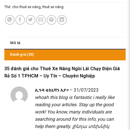
Thẻ:
cho thuê xe nâng
,
thuê xe nâng
Mô tả
Đánh giá (35)
35 đánh giá cho
Thuê Xe Nâng Ngồi Lái Chạy Điện Giá
Rẻ Số 1 TPHCM – Uy Tín – Chuyên Nghiệp
ሊንዳ ቴክኒሻን እያ።
–
31/07/2023
whoah this blog is fantastic i really like
reading your articles. Stay up the good
work! You know, many individuals are
searching around for this info, you can
help them greatly.
լինդա տեխնիկ