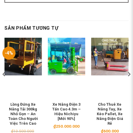
SẢN PHẨM TƯƠNG TỰ
-4%
Lồng Đứng Xe
Xe Nâng Điện 3
Cho Thuê Xe
Nâng Tải 300kg
Tấn Cao 4.3m –
Nâng Tay, Xe
Nhỏ Gọn – An
Hiệu Nichiyu
Kéo Pallet, Xe
Toàn Cho Người
[Mới 90%]
Nâng Điện Giá
Việc Trên Cao
Rẻ
₫
250.000.000
₫
13.500.000
₫
600.000