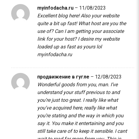
myinfodacha.ru
–
11/08/2023
Excellent blog here! Also your website
quite a bit up fast! What host are you the
use of? Can I am getting your associate
link for your host? I desire my website
loaded up as fast as yours lol
myinfodacha.ru
продвижение в гугле
–
12/08/2023
Wonderful goods from you, man. I’ve
understand your stuff previous to and
you’re just too great. I really like what
you’ve acquired here, really like what
you’re stating and the way in which you
say it. You make it entertaining and you
still take care of to keep it sensible. I cant
wait to read far more from you. This is