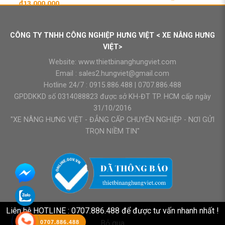
Giá
Giá
₫
13.000.000
gốc
hiện
là:
tại
₫13.500.000.
là:
₫13.000.000.
CÔNG TY TNHH CÔNG NGHIỆP HƯNG VIỆT < XE NÂNG HƯNG
VIỆT>
Website:
www.thietbinanghungviet.com
Email :
sales2.hungviet@gmail.com
Hotline 24/7 :
0915.886.488
|
0707.886.488
GPDDKKD số 0314088823 được sở KH-ĐT TP. HCM cấp ngày
31/10/2016
"XE NÂNG HƯNG VIỆT - ĐẲNG CẤP CHUYÊN NGHIỆP - NƠI GỬI
TRỌN NIỀM TIN"
Liên hệ HOTLINE : 0707.886.488 để được tư vấn nhanh nhất !
Bỏ qua
0707.886.488