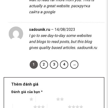
actually a great website.
раскрутка
сайта в google
sadounik.ru
–
14/08/2023
I go to see day-to-day some websites
and blogs to read posts, but this blog
gives quality based articles.
sadounik.ru
1
2
3
4
→
Thêm đánh giá
Đánh giá của bạn
*
1 trên 5 sao
2 trên 5 sao
3 trên 5 sao
4 trên 5 sao