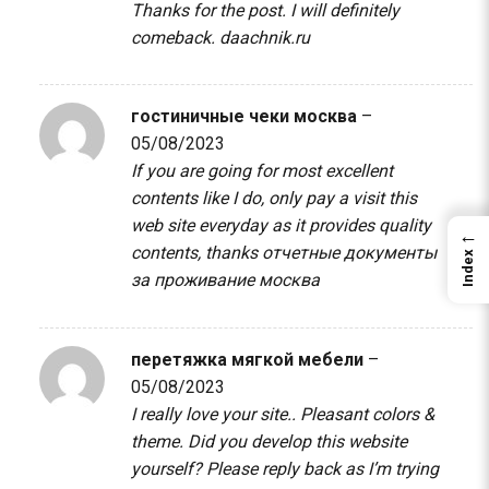
Thanks for the post. I will definitely
comeback.
daachnik.ru
гостиничные чеки москва
–
05/08/2023
If you are going for most excellent
contents like I do, only pay a visit this
web site everyday as it provides quality
←
contents, thanks
отчетные документы
Index
за проживание москва
перетяжка мягкой мебели
–
05/08/2023
I really love your site.. Pleasant colors &
theme. Did you develop this website
yourself? Please reply back as I’m trying