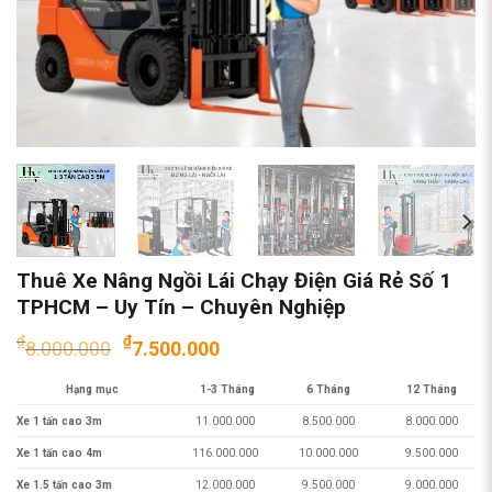
Thuê Xe Nâng Ngồi Lái Chạy Điện Giá Rẻ Số 1
TPHCM – Uy Tín – Chuyên Nghiệp
Giá
Giá
₫
₫
8.000.000
7.500.000
gốc
hiện
Hạng mục
là:
1-3 Tháng
tại
6 Tháng
12 Tháng
₫8.000.000.
là:
Xe 1 tấn cao 3m
11.000.000
8.500.000
8.000.000
₫7.500.000.
Xe 1 tấn cao 4m
116.000.000
10.000.000
9.500.000
Xe 1.5 tấn cao 3m
12.000.000
9.500.000
9.000.000